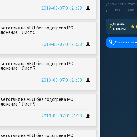
установки высоког
2019-03-07 01:21:38
уборочная техника
Яндекс
ветствия на АВД без подогрева IPC
Отзывы
иложение 1 Лист 5
Заказать зво
2019-03-07 01:21:38
ветствия на АВД без подогрева IPC
иложение 1 Лист 7
2019-03-07 01:21:38
ветствия на АВД без подогрева IPC
иложение 1 Лист 9
2019-03-07 01:21:38
ветствия на АВД без подогрева IPC