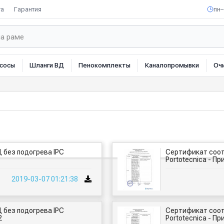
та
Гарантия
пн–
сосы
Шланги ВД
Пенокомплекты
Каналопромывки
Оч
 без подогрева IPC
Сертификат соот
Portotecnica - Пр
2019-03-07 01:21:38
 без подогрева IPC
Сертификат соот
2
Portotecnica - Пр