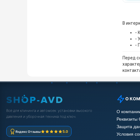
В интер
- 
- 
- 
Перед с
характе
контакта
О КО
Всё для клининга и автомоек: установки высокого
О компани
давления и уборочная техника под ключ.
Реквизиты
Защита да
5.0
Яндекс Отзывы
Условия с