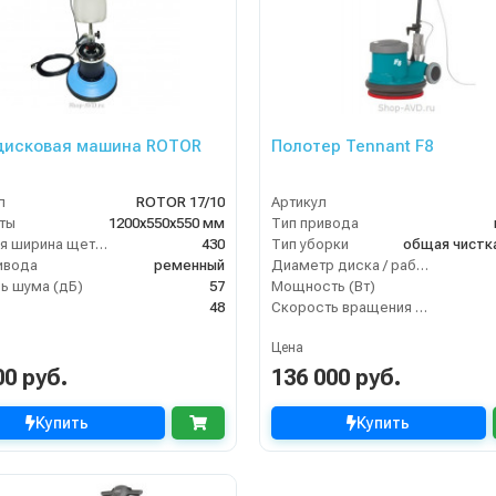
дисковая машина ROTOR
Полотер Tennant F8
л
ROTOR 17/10
Артикул
ты
1200х550х550 мм
Тип привода
Рабочая ширина щетки, мм
430
Тип уборки
общая чистк
ивода
ременный
Диаметр диска / рабочая ширина (мм)
ь шума (дБ)
57
Мощность (Вт)
48
Скорость вращения щётки (об/мин)
Цена
00 руб.
136 000 руб.
Купить
Купить