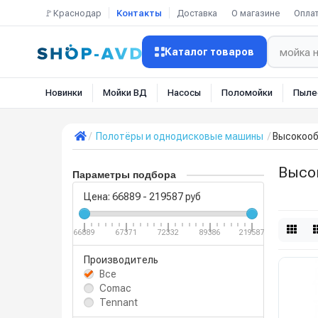
🚩Краснодар
Контакты
Доставка
О магазине
Опла
Каталог товаров
Новинки
Мойки ВД
Насосы
Поломойки
Пыле
Полотёры и однодисковые машины
Высокооб
Высо
Параметры подбора
Цена:
66889
-
219587
руб
66889
67371
72332
89386
219587
Производитель
Все
Comac
Tennant