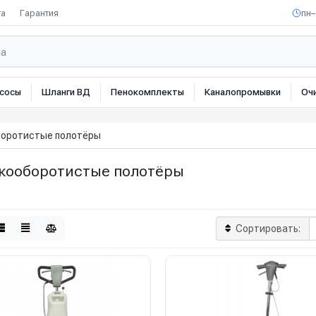
та
Гарантия
пн–
сосы
Шланги ВД
Пенокомплекты
Каналопромывки
Оч
оротистые полотёры
кооборотистые полотёры
Сортировать: