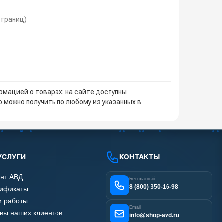
 страниц)
мацией о товарах: на сайте доступны
 можно получить по любому из указанных в
УСЛУГИ
КОНТАКТЫ
нт АВД
Бесплатный
8 (800) 350-16-98
тификаты
 работы
Email
вы наших клиентов
info@shop-avd.ru