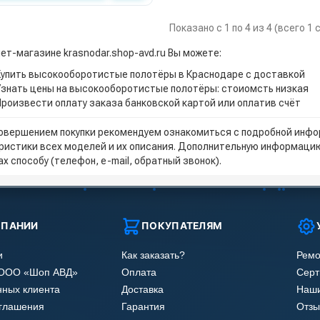
Показано с 1 по 4 из 4 (всего 1
нет-магазине krasnodar.shop-avd.ru Вы можете:
Купить высокооборотистые полотёры в Краснодаре с доставкой
Узнать цены на высокооборотистые полотёры: стоиомсть низкая
Произвести оплату заказа банковской картой или оплатив счёт
овершением покупки рекомендуем ознакомиться с подробной инфор
ристики всех моделей и их описания. Дополнительную информацию
х способу (телефон, e-mail, обратный звонок).
МПАНИИ
ПОКУПАТЕЛЯМ
и
Как заказать?
Ремо
 ООО «Шоп АВД»
Оплата
Сер
нных клиента
Доставка
Наши
оглашения
Гарантия
Отзы