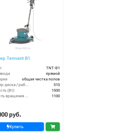
ер Tennant B1
л
TNT-B1
ивода
прямой
орки
общая чистка полов
Диаметр диска / рабочая ширина (мм)
510
ть (Вт)
1500
Скорость вращения щётки (об/мин)
1100
000 руб.
Купить