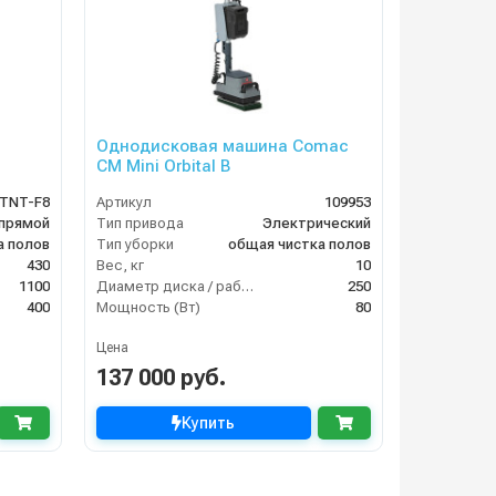
Однодисковая машина Comac
CM Mini Orbital B
TNT-F8
Артикул
109953
прямой
Тип привода
Электрический
а полов
Тип уборки
общая чистка полов
430
Вес, кг
10
1100
Диаметр диска / рабочая ширина (мм)
250
400
Мощность (Вт)
80
Цена
137 000 руб.
Купить