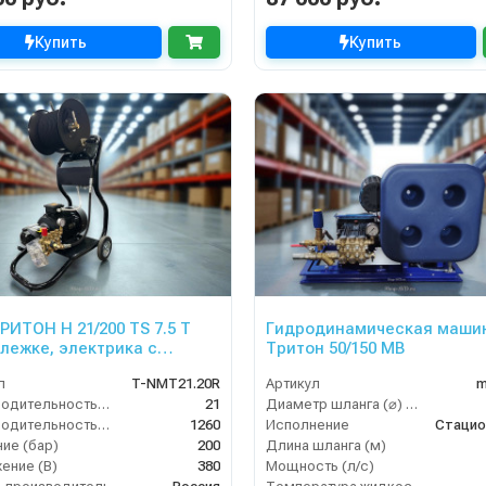
Купить
Купить
РИТОН H 21/200 TS 7.5 T
Гидродинамическая маши
ележке, электрика с
Тритон 50/150 МВ
защитой)
л
T-NMT21.20R
Артикул
m
Производительность (л/мин)
21
Диаметр шланга (⌀) мм:
Производительность (л/ч)
1260
Исполнение
Стацио
ие (бар)
200
Длина шланга (м)
ение (В)
380
Мощность (л/с)