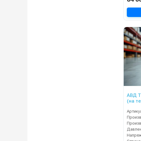
АВД Т
(на т
тепло
Артику
Давлен
Напряж