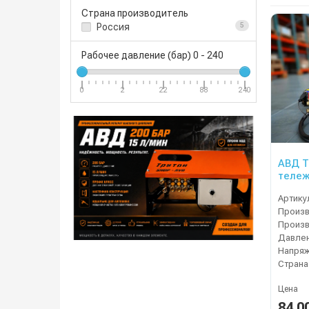
Страна производитель
Россия
5
Рабочее давление (бар)
0
-
240
0
2
22
88
240
АВД ТР
тележ
Артику
Давлен
Напряж
Страна
Цена
84 0