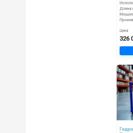
Испол
Длина 
Мощнос
Цена
326 
Гидр