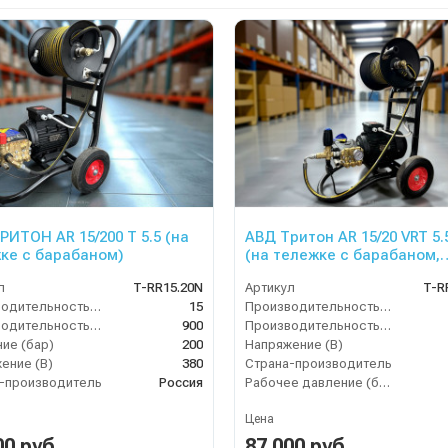
ИТОН AR 15/200 T 5.5 (на
АВД Тритон AR 15/20 VRT 5.
ке с барабаном)
(на тележке с барабаном,
электрика термозащитой )
л
T-RR15.20N
Артикул
T-R
Производительность (л/мин)
15
Производительность (л/мин)
Производительность (л/ч)
900
Производительность (л/ч)
ие (бар)
200
Напряжение (В)
ение (В)
380
Страна-производитель
-производитель
Россия
Рабочее давление (бар)
Цена
00 руб.
87 000 руб.