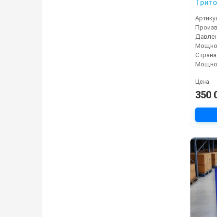
Трито
Артику
Давлен
Мощнос
Страна
Мощнос
Цена
350 