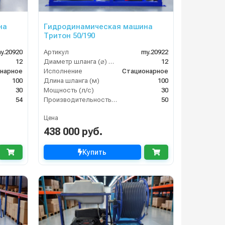
на
Гидродинамическая машина
Тритон 50/190
y.20920
Артикул
my.20922
12
Диаметр шланга (⌀) мм:
12
нарное
Исполнение
Стационарное
100
Длина шланга (м)
100
30
Мощность (л/с)
30
54
Производительность (л/мин)
50
Цена
438 000 руб.
Купить