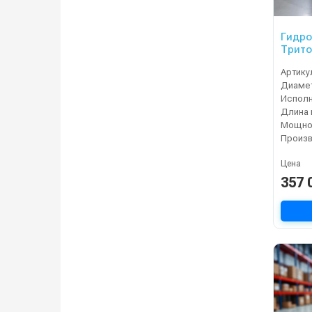
Гидр
Трито
Артику
Испол
Длина 
Мощнос
Цена
357 