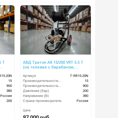
5 T
АВД Тритон AR 15/200 VRT 5.5 T
(на тележке с барабаном,
манометр, электрика
R15.20N
Артикул
T-RR15.20N
теплозащитой )
15
Производительность (л/мин)
15
900
Производительность (л/ч)
900
380
Давление (бар)
200
Россия
Напряжение (В)
380
200
Страна-производитель
Россия
Цена
87 000 руб.