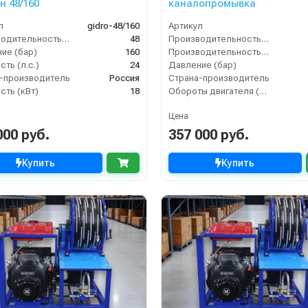
н 48/160
каналопромывка
л
gidro-48/160
Артикул
Производительность (л/мин)
48
Производительность (л/мин)
ие (бар)
160
Производительность (л/ч)
ть (л.с.)
24
Давление (бар)
-производитель
Россия
Страна-производитель
ть (кВт)
18
Обороты двигателя (об/мин)
Цена
000 руб.
357 000 руб.
Купить
Купить