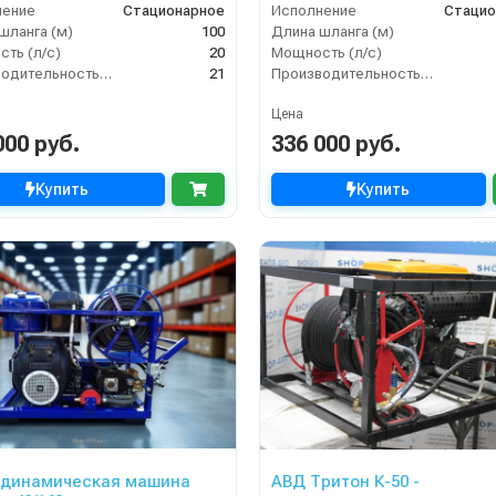
нение
Стационарное
Исполнение
Стацио
шланга (м)
100
Длина шланга (м)
ть (л/с)
20
Мощность (л/с)
Производительность (л/мин)
21
Производительность (л/мин)
Цена
000 руб.
336 000 руб.
Купить
Купить
одинамическая машина
АВД Тритон К-50 -