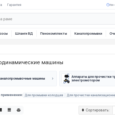
та
Гарантия
пн–
сосы
Шланги ВД
Пенокомплекты
Каналопромывки
Оч
одинамические машины
Аппараты для прочистки т
аналопромывочные машины
электромотором
 применения:
Для промывки колодцев
Для прочистки канализационн
Сортировать: