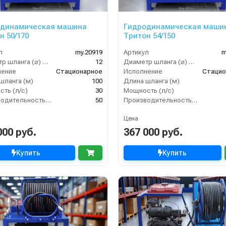
одинамическая машина
Гидродинамическая маши
н 50/170
Тритон 54/150
л
my.20919
Артикул
m
Диаметр шланга (⌀) мм:
12
Диаметр шланга (⌀) мм:
нение
Стационарное
Исполнение
Стацио
шланга (м)
100
Длина шланга (м)
ть (л/с)
30
Мощность (л/с)
Производительность (л/мин)
50
Производительность (л/мин)
Цена
000 руб.
367 000 руб.
Купить
Купить