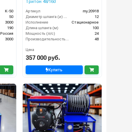
Тритон 48/160
K-50
Артикул
my.20918
50
Диаметр шланга (⌀) мм:
12
3000
Исполнение
Стационарное
190
Длина шланга (м)
100
Россия
Мощность (л/с)
24
3000
Производительность (л/мин)
48
Цена
357 000 руб.
Купить