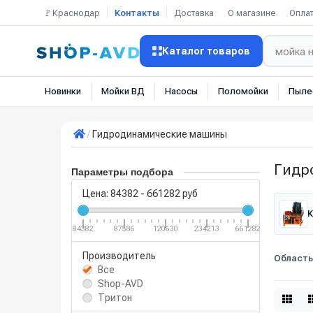
🚩Краснодар
Контакты
Доставка
О магазине
Опла
Каталог товаров
Новинки
Мойки ВД
Насосы
Поломойки
Пыле
Гидродинамические машины
Гидр
Параметры подбора
Цена:
84382
-
661282
руб
К
84382
87586
120630
234213
661282
Производитель
Область
Все
Shop-AVD
Тритон