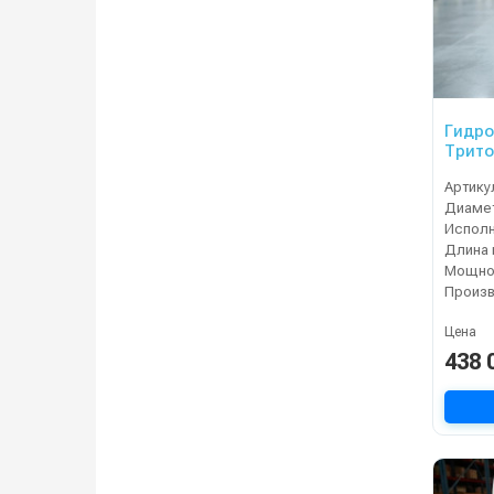
Гидр
Трито
Артику
Испол
Длина 
Мощнос
Цена
438 