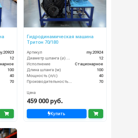
на
Гидродинамическая машина
Тритон 70/180
y.20923
Артикул
my.20924
12
Диаметр шланга (⌀) мм:
12
нарное
Исполнение
Стационарное
100
Длина шланга (м)
100
40
Мощность (л/с)
40
70
Производительность (л/мин)
70
Цена
459 000 руб.
Купить