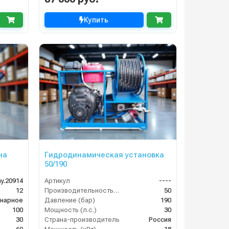
Купить
на
Гидродинамическая установка
50/190
y.20914
Артикул
----
12
Производительность (л/мин)
50
нарное
Давление (бар)
190
100
Мощность (л.с.)
30
30
Страна-производитель
Россия