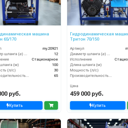
одинамическая машина
Гидродинамическая маши
н 65/170
Тритон 70/150
л
my.20921
Артикул
m
Диаметр шланга (⌀) мм:
12
Диаметр шланга (⌀) мм:
нение
Стационарное
Исполнение
Стацио
шланга (м)
100
Длина шланга (м)
ть (л/с)
30
Мощность (л/с)
Производительность (л/мин)
65
Производительность (л/мин)
Цена
000 руб.
459 000 руб.
Купить
Купить