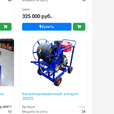
60
Мощность (кВт)
18
Цена
325 000 руб.
Купить
на
Каналопромывочный аппарат
350/25
y.20917
Артикул
----
12
Мощность (л/с)
24