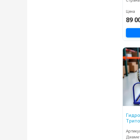
Страна
Цена
89 0
Гидр
Трито
Артику