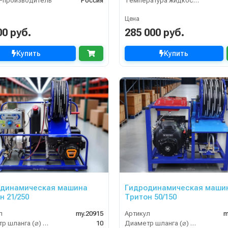
-производитель
Россия
Температура жидкости (°С) max
Цена
00 руб.
285 000 руб.
Купить
Купить
одинамическая машина
Гидродинамическая маши
н 21/250
Тритон 50/150
л
my.20915
Артикул
m
Диаметр шланга (⌀) мм:
10
Диаметр шланга (⌀) мм: