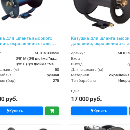
ка для шланга высокого
Катушка для шланга высок
ния, окрашенная сталь,
давления, окрашенная ста
имость 3/8 50m, 275bar,
вместимость 3/8 60m, 275ba
л
M-016.030650
Артикул
MOHR2
еш-3/8внут
3/8внеш
3/8" M (3/8 дюйма "папа")
Вход
3/8" F (3/8 дюйма "мама")
Выход
3
шланга (м)
50
Длина шланга (м)
рабана
ручная
Материал
окрашенна
ие (бар)
275
Тип барабана
Инерц
Цена
00 руб.
17 000 руб.
Купить
Купить