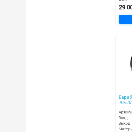
29 0
Бараб
70м.1/
1/2ш.1
Артику
Вход
Выход
Матер