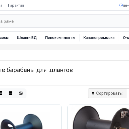
та
Гарантия
пн–
сосы
Шланги ВД
Пенокомплекты
Каналопромывки
Оч
ые барабаны для шлангов
Сортировать: