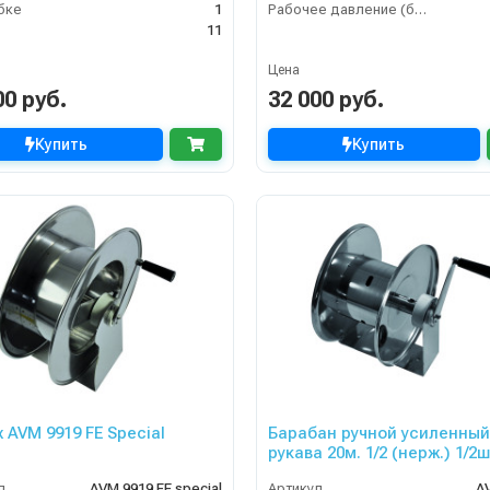
бке
1
Рабочее давление (бар)
11
Цена
00 руб.
32 000 руб.
Купить
Купить
 AVM 9919 FE Special
Барабан ручной усиленный
рукава 20м. 1/2 (нерж.) 1/2ш
200 бар
л
AVM 9919 FE special
Артикул
A