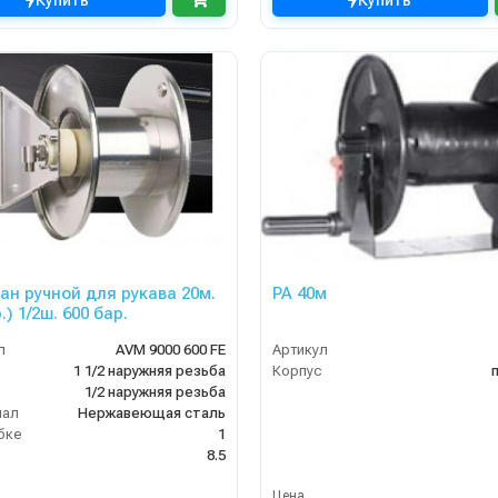
Купить
Купить
ан ручной для рукава 20м.
PA 40м
1/2 (кр.) 1/2ш. 600 бар.
л
AVM 9000 600 FE
Артикул
1 1/2 наружняя резьба
Корпус
1/2 наружняя резьба
иал
Нержавеющая сталь
бке
1
8.5
Цена