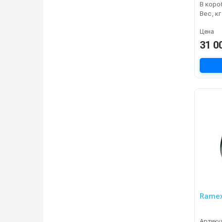
В коро
Вес, кг
Цена
31 0
Ramex
Артику