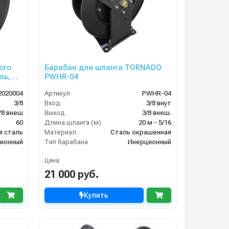
ого
Барабан для шланга TORNADO
ль,
PWHR-04
r,
020004
Артикул
PWHR-04
3/8
Вход
3/8 внут
/8 внеш
Выход
3/8 внеш.
60
Длина шланга (м)
20 м - 5/16
я сталь
Материал
Сталь окрашенная
ионный
Тип барабана
Инерционный
Цена
21 000 руб.
Купить