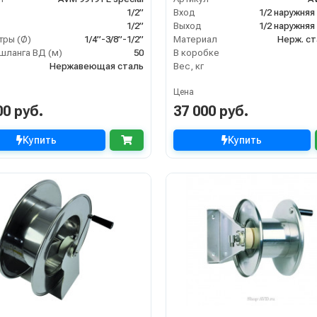
1/2”
Вход
1/2 наружняя
1/2”
Выход
1/2 наружняя
ры (Ø)
1/4”-3/8”-1/2”
Материал
Нерж. ст
шланга ВД (м)
50
В коробке
Нержавеющая сталь
Вес, кг
Цена
00 руб.
37 000 руб.
Купить
Купить