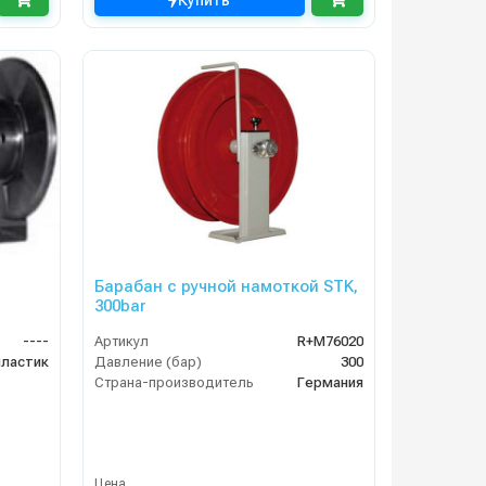
Купить
Барабан с ручной намоткой STK,
300bar
----
Артикул
R+M76020
пластик
Давление (бар)
300
Страна-производитель
Германия
Цена