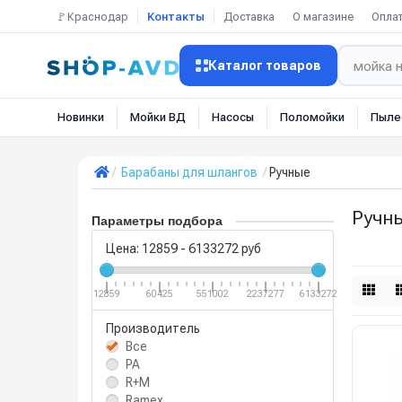
🚩Краснодар
Контакты
Доставка
О магазине
Опла
Каталог товаров
Новинки
Мойки ВД
Насосы
Поломойки
Пыле
Барабаны для шлангов
Ручные
Ручн
Параметры подбора
Цена:
12859
-
6133272
руб
12859
60425
551002
2237277
6133272
Производитель
Все
PA
R+M
Ramex