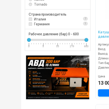
Tornado
Страна производитель
Италия
7
Германия
1
Катуш
Рабочее давление (бар)
0
-
600
давле
вмест
Артику
3/8вн
0
5
53
219
600
Вход
Выход
Длина 
Тип ба
Давлен
Цена
13 0