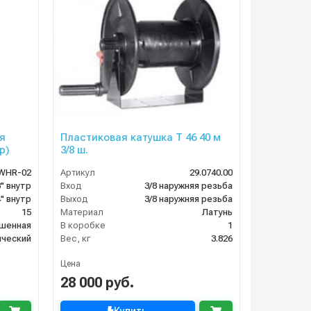
я
Пластиковая катушка T 46 40 м
р)
3/8 ш.
WHR-02
Артикул
29.0740.00
8" внутр
Вход
3/8 наружняя резьба
4" внутр
Выход
3/8 наружняя резьба
15
Материал
Латунь
ашенная
В коробке
1
ический
Вес, кг
3.826
Цена
28 000 руб.