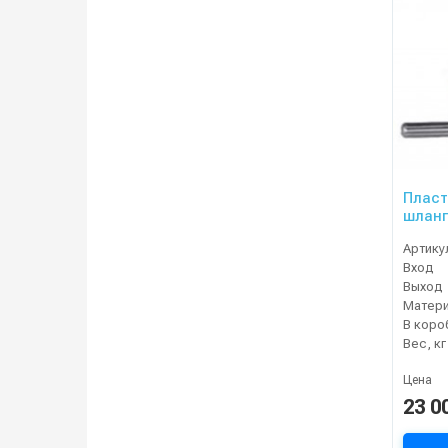
Пласт
шланг
20 м 3
Артику
Вход
Выход
Матер
В коро
Вес, кг
Цена
23 0