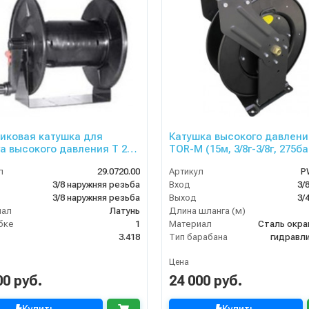
иковая катушка для
Катушка высокого давлени
а высокого давления T 26
TOR-M (15м, 3/8г-3/8г, 275ба
/8 ш.
л
29.0720.00
Артикул
P
3/8 наружняя резьба
Вход
3/
3/8 наружняя резьба
Выход
3/
иал
Латунь
Длина шланга (м)
бке
1
Материал
Сталь окр
3.418
Тип барабана
гидравл
Цена
00 руб.
24 000 руб.