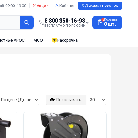
сб 09:00–19:00
Акции
Кабинет
Заказать звонок
8 800 350-16-98
Корзина
0
0 шт.
БЕСПЛАТНО ПО РОССИИ
истные АРОС
МСО
Рассрочка
Показывать: