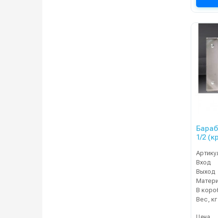
Бараб
Артику
Вход
Выход
Матер
В коро
Вес, кг
Цена