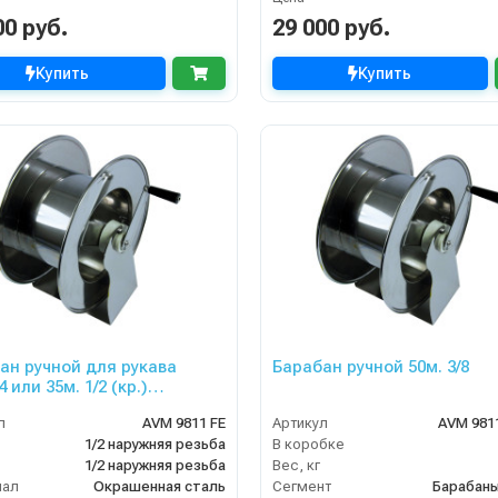
00 руб.
29 000 руб.
Купить
Купить
ан ручной для рукава
Барабан ручной 50м. 3/8
4 или 35м. 1/2 (кр.)
/2ш. 200 бар
л
AVM 9811 FE
Артикул
AVM 9811
1/2 наружняя резьба
В коробке
1/2 наружняя резьба
Вес, кг
иал
Окрашенная сталь
Сегмент
Барабан