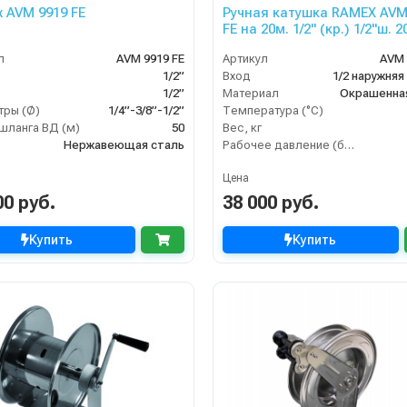
 AVM 9919 FE
Ручная катушка RAMEX AVM
FE на 20м. 1/2" (кр.) 1/2"ш. 2
бар.
л
AVM 9919 FE
Артикул
AVM 
1/2”
Вход
1/2 наружняя
1/2”
Материал
Окрашенна
ры (Ø)
1/4”-3/8”-1/2”
Температура (°C)
шланга ВД (м)
50
Вес, кг
Нержавеющая сталь
Рабочее давление (бар)
Цена
00 руб.
38 000 руб.
Купить
Купить