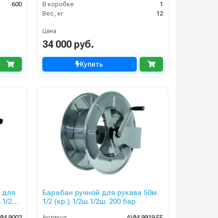
600
В коробке
1
Вес, кг
12
Цена
34 000 руб.
Купить
 для
Барабан ручной для рукава 50м.
.1/2ш.
1/2 (кр.) 1/2ш.1/2ш. 200 бар
VM 9002
Артикул
AVM 9919 FE