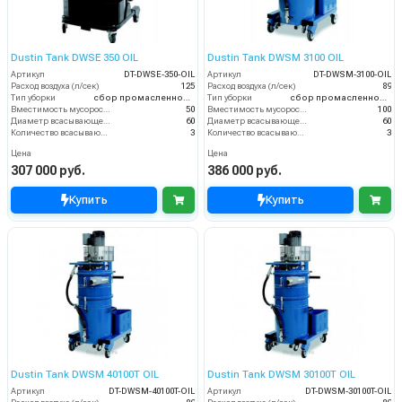
Dustin Tank DWSE 350 OIL
Dustin Tank DWSM 3100 OIL
Артикул
DT-DWSE-350-OIL
Артикул
DT-DWSM-3100-OIL
Расход воздуха (л/сек)
125
Расход воздуха (л/сек)
89
Тип уборки
сбор промасленной стружки
Тип уборки
сбор промасленной стружки
Вместимость мусоросборника (л)
50
Вместимость мусоросборника (л)
100
Диаметр всасывающего отверстия (мм)
60
Диаметр всасывающего отверстия (мм)
60
Количество всасывающих турбин (шт)
3
Количество всасывающих турбин (шт)
3
Цена
Цена
307 000 руб.
386 000 руб.
Купить
Купить
Dustin Tank DWSM 40100T OIL
Dustin Tank DWSM 30100T OIL
Артикул
DT-DWSM-40100T-OIL
Артикул
DT-DWSM-30100T-OIL