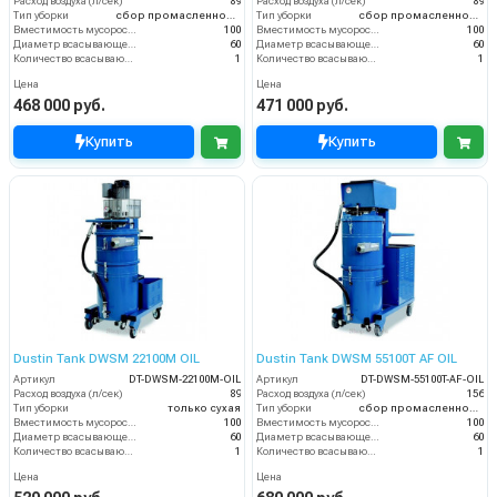
Расход воздуха (л/сек)
89
Расход воздуха (л/сек)
89
Тип уборки
сбор промасленной стружки
Тип уборки
сбор промасленной стружки
Вместимость мусоросборника (л)
100
Вместимость мусоросборника (л)
100
Диаметр всасывающего отверстия (мм)
60
Диаметр всасывающего отверстия (мм)
60
Количество всасывающих турбин (шт)
1
Количество всасывающих турбин (шт)
1
Цена
Цена
468 000 руб.
471 000 руб.
Купить
Купить
Dustin Tank DWSM 22100M OIL
Dustin Tank DWSM 55100T AF OIL
Артикул
DT-DWSM-22100M-OIL
Артикул
DT-DWSM-55100T-AF-OIL
Расход воздуха (л/сек)
89
Расход воздуха (л/сек)
156
Тип уборки
только сухая
Тип уборки
сбор промасленной стружки
Вместимость мусоросборника (л)
100
Вместимость мусоросборника (л)
100
Диаметр всасывающего отверстия (мм)
60
Диаметр всасывающего отверстия (мм)
60
Количество всасывающих турбин (шт)
1
Количество всасывающих турбин (шт)
1
Цена
Цена