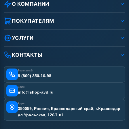
О КОМПАНИИ
О компании
Реквизиты ООО «Шоп АВД»
ПОКУПАТЕЛЯМ
Защита данных клиента
Как заказать?
Условия соглашения
Оплата
УСЛУГИ
Вакансии
Доставка
Ремонт АВД
Рассрочка
Гарантия
Сертификаты
КОНТАКТЫ
Статьи
Лизинг
Наши работы
Получить скидку
Отзывы наших клиентов
Бесплатный
Карта сайта
8 (800) 350-16-98
Email
info@shop-avd.ru
Адрес
350059, Россия, Краснодарский край, г.Краснодар,
ул.Уральская, 126/1 к1