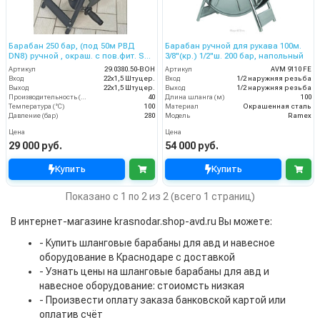
Барабан 250 бар, (под 50м РВД
Барабан ручной для рукава 100м.
DN8) ручной , окраш. с пов.фит. SW
3/8"(кр.) 1/2"ш. 200 бар, напольный
90, вход 22*1,5 ш.
Артикул
29.0380.50-BOH
Артикул
AVM 9110 FE
Вход
22х1,5 Штуцер.
Вход
1/2 наружняя резьба
Выход
22х1,5 Штуцер.
Выход
1/2 наружняя резьба
Производительность (л/мин)
40
Длина шланга (м)
100
Температура (°C)
100
Материал
Окрашенная сталь
Давление (бар)
280
Модель
Ramex
Цена
Цена
29 000 руб.
54 000 руб.
Купить
Купить
Показано с 1 по 2 из 2 (всего 1 страниц)
В интернет-магазине krasnodar.shop-avd.ru Вы можете:
- Купить шланговые барабаны для авд и навесное
оборудование в Краснодаре с доставкой
- Узнать цены на шланговые барабаны для авд и
навесное оборудование: стоиомсть низкая
- Произвести оплату заказа банковской картой или
оплатив счёт