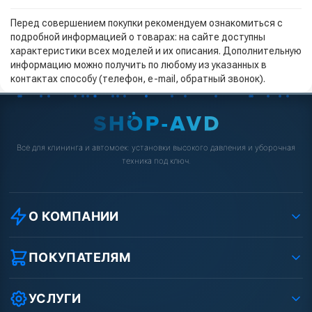
Перед совершением покупки рекомендуем ознакомиться с
подробной информацией о товарах: на сайте доступны
характеристики всех моделей и их описания. Дополнительную
информацию можно получить по любому из указанных в
контактах способу (телефон, e-mail, обратный звонок).
Всё для клининга и автомоек: установки высокого давления и уборочная
техника под ключ.
О КОМПАНИИ
О компании
Реквизиты ООО «Шоп АВД»
ПОКУПАТЕЛЯМ
Защита данных клиента
Как заказать?
Условия соглашения
Оплата
УСЛУГИ
Вакансии
Доставка