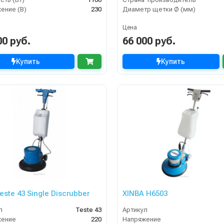
ение (В)
230
Диаметр щетки Ø (мм)
Цена
00 руб.
66 000 руб.
Купить
Купить
este 43 Single Discrubber
XINBA H6503
л
Teste 43
Артикул
жение
220
Напряжение