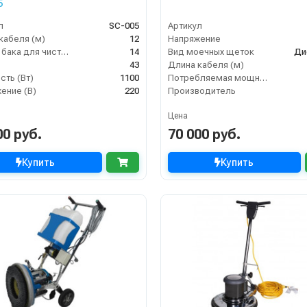
5
л
SC-005
Артикул
кабеля (м)
12
Напряжение
Объем бака для чистой воды, л
14
Вид моечных щеток
Ди
43
Длина кабеля (м)
ть (Вт)
1100
Потребляемая мощность (кВт)
ение (В)
220
Производитель
Цена
00 руб.
70 000 руб.
Купить
Купить