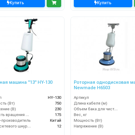
Купить
Купить
ная машина "13" HY-130
Роторная однодисковая м
Newmade H6503
л
HY-130
Артикул
ть (Вт)
750
Длина кабеля (м)
ение (В)
230
Объем бака для чистой воды, л
Скорость вращения щётки (об/мин)
175
Вес, кг
-производитель
Китай
Мощность (Вт)
Длина сетевого шнура (м)
12
Напряжение (В)