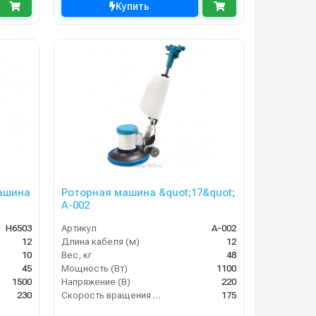
Купить
ашина
Роторная машина &quot;17&quot;
A-002
H6503
Артикул
A-002
12
Длина кабеля (м)
12
10
Вес, кг
48
45
Мощность (Вт)
1100
1500
Напряжение (В)
220
230
Скорость вращения щётки (об/мин)
175