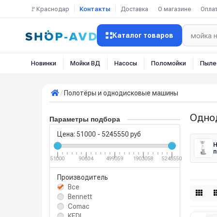
🚩Краснодар
Контакты
Доставка
О магазине
Опла
Каталог товаров
Новинки
Мойки ВД
Насосы
Поломойки
Пыле
Полотёры и однодисковые машины
Одно
Параметры подбора
Цена:
51000
-
5245550
руб
Н
п
51000
90604
499059
1903058
5245550
Производитель
Все
Bennett
Comac
KEDI