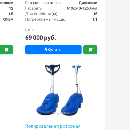
сковые
Вид моечных щеток
Дисковые
12
Габариты
610х540х1260 мм
1.5
Длина кабеля (м)
15
XINBA
Потребляемая мощность (кВт)
1.1
Цена
69 000 руб.
Купить
Полировальная роторная