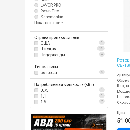
LAVOR PRO
Powr-Flite
Scanmaskin
Показать все
Страна производитель
США
1
Швеция
13
Нидерланды
4
Ротор
CB-13
Тип машины
сетевая
4
Артику
Потребляемая мощность (кВт)
Вес, кг
0.75
1
Мощнос
1.1
1
Напряж
1.5
2
Цена
51 0