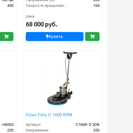
430
Скорость вращения щётки (об/мин)
154
Цена
68 000 руб.
Купить
Powr-Flite C 1600 RPM
H6503
Артикул
C1600-3-2DB
220
Напряжение
220