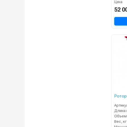
Цена
52 0
Ротор
Артику
Длина 
Вес, кг
Мощнос