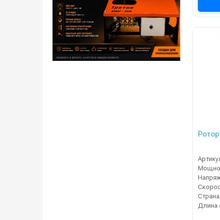
Ротор
Артику
Мощнос
Напряж
Страна