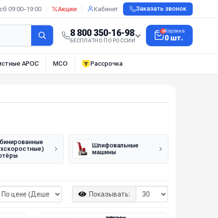
сб 09:00–19:00
Акции
Кабинет
Заказать звонок
8 800 350-16-98
Корзина
0
0 шт.
БЕСПЛАТНО ПО РОССИИ
истные АРОС
МСО
Рассрочка
бинированные
Шлифовальные
ухскоростные)
машины
отёры
Показывать: