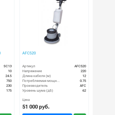
3
AFC520
SC13
Артикул
AFC520
10
Напряжение
220
24.5
Длина кабеля (м)
12
750
Потребляемая мощность (кВт)
0.75
230
Производитель
AFC
175
Уровень шума (дБ)
62
Цена
51 000 руб.