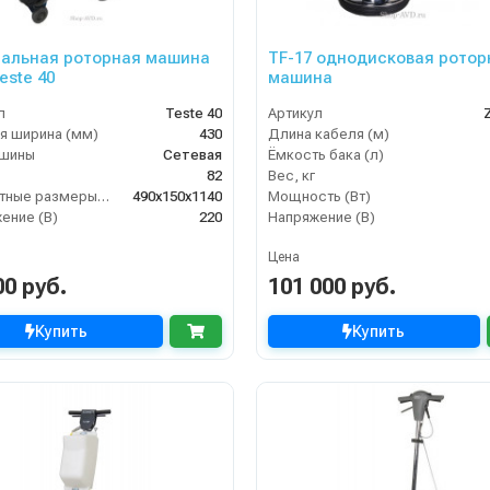
альная роторная машина
TF-17 однодисковая ротор
este 40
машина
л
Teste 40
Артикул
я ширина (мм)
430
Длина кабеля (м)
ашины
Сетевая
Ёмкость бака (л)
82
Вес, кг
Габаритные размеры, мм
490x150x1140
Мощность (Вт)
ение (В)
220
Напряжение (В)
Цена
00 руб.
101 000 руб.
Купить
Купить