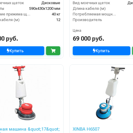
ечных щеток
Дисковые
Вид моечных щеток
Ди
ты
590х430х1200 мм
Длина кабеля (м)
Давление прижима щеток
40 кг
Потребляемая мощность (кВт)
кабеля (м)
12
Производитель
Цена
00 руб.
69 000 руб.
Купить
Купить
ная машина &quot;17&quot;
XINBA H6507