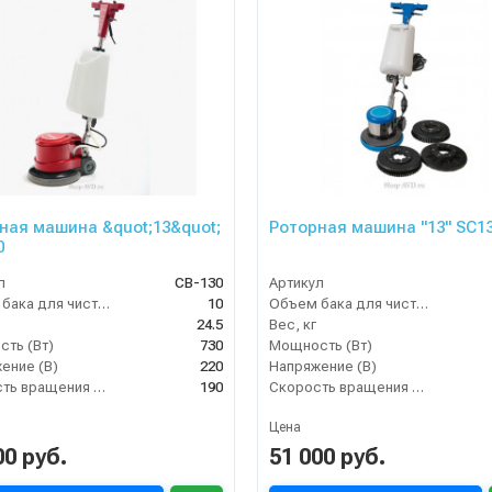
ная машина &quot;13&quot;
Роторная машина "13" SC1
0
л
CB-130
Артикул
Объем бака для чистой воды, л
10
Объем бака для чистой воды, л
24.5
Вес, кг
ть (Вт)
730
Мощность (Вт)
ение (В)
220
Напряжение (В)
Скорость вращения щётки (об/мин)
190
Скорость вращения щётки (об/мин)
Цена
00 руб.
51 000 руб.