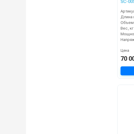
SC-00
Артику
Длина 
Вес, кг
Мощнос
Напряж
Цена
70 0