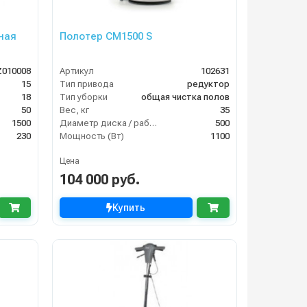
ная
Полотер CM1500 S
Z010008
Артикул
102631
15
Тип привода
редуктор
18
Тип уборки
общая чистка полов
50
Вес, кг
35
1500
Диаметр диска / рабочая ширина (мм)
500
230
Мощность (Вт)
1100
Цена
104 000 руб.
Купить