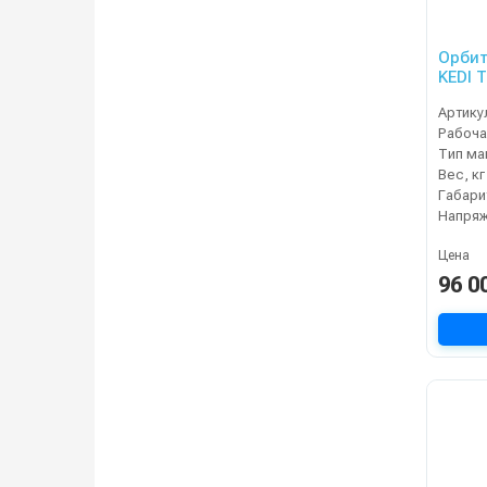
Орбит
KEDI T
Артику
Рабоча
Тип м
Вес, кг
Напряж
Цена
96 0