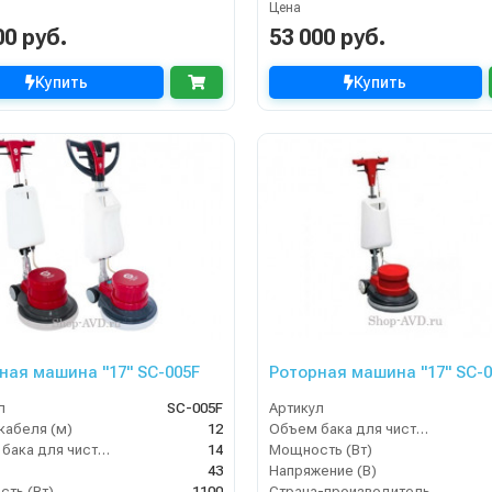
Цена
00 руб.
53 000 руб.
Купить
Купить
ная машина "17" SC-005F
Роторная машина "17" SC-0
л
SC-005F
Артикул
кабеля (м)
12
Объем бака для чистой воды, л
Объем бака для чистой воды, л
14
Мощность (Вт)
43
Напряжение (В)
ть (Вт)
1100
Страна-производитель