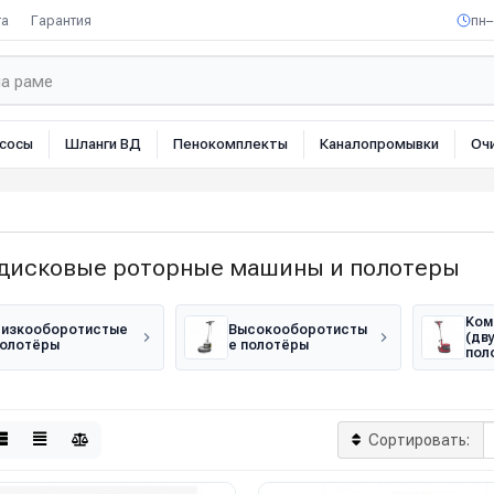
та
Гарантия
пн–
сосы
Шланги ВД
Пенокомплекты
Каналопромывки
Оч
дисковые роторные машины и полотеры
Ком
изкооборотистые
Высокооборотисты
(дв
олотёры
е полотёры
пол
Сортировать: