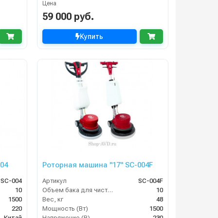
Цена
59 000 руб.
Купить
04
Роторная машина "17" SC-004F
SC-004
Артикул
SC-004F
10
Объем бака для чистой воды, л
10
1500
Вес, кг
48
220
Мощность (Вт)
1500
Китай
Напряжение (В)
230