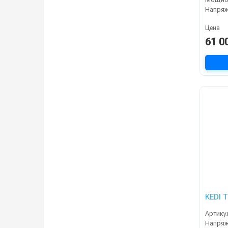
Напряж
Цена
61 0
KEDI T
Артику
Напря