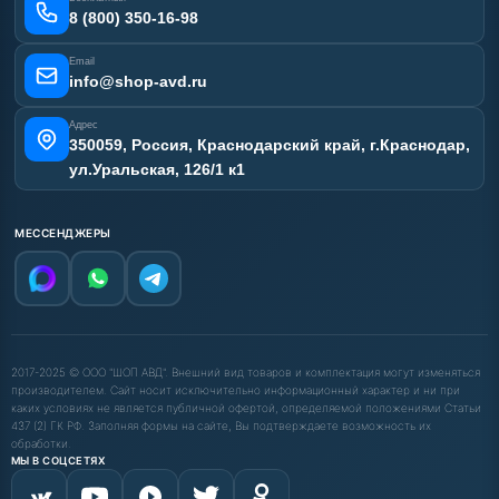
Карта сайта
8 (800) 350-16-98
Email
info@shop-avd.ru
Адрес
350059, Россия, Краснодарский край, г.Краснодар,
ул.Уральская, 126/1 к1
МЕССЕНДЖЕРЫ
2017-2025 © ООО "ШОП АВД". Внешний вид товаров и комплектация могут изменяться
производителем. Сайт носит исключительно информационный характер и ни при
каких условиях не является публичной офертой, определяемой положениями Статьи
437 (2) ГК РФ. Заполняя формы на сайте, Вы подтверждаете возможность их
обработки.
МЫ В СОЦСЕТЯХ