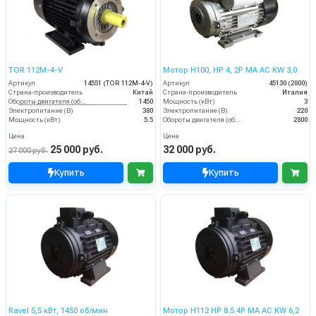
TOR 112M-4-V
Мотор H100, HP 4, 2P MA AC KW 3,0
Артикул
14551 (TOR 112M-4-V)
Артикул
45130 (2800)
Страна-производитель
Китай
Страна-производитель
Италия
Обороты двигателя (об/мин)
1450
Мощность (кВт)
3
Электропитание (В)
380
Электропитание (В)
220
Мощность (кВт)
5.5
Обороты двигателя (об/мин)
2800
Цена
Цена
25 000 руб.
32 000 руб.
27 000 руб.
Купить
Купить
Ravel 5,5 кВт, 1450 об/мин
Мотор H112 HP 8.5 4P MA AC KW 6,2