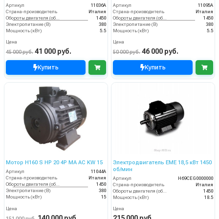
Артикул
11036A
Артикул
11095A
Страна-производитель
Италия
Страна-производитель
Италия
Обороты двигателя (об/мин)
1450
Обороты двигателя (об/мин)
1450
Электропитание (В)
380
Электропитание (В)
380
Мощность (кВт)
5.5
Мощность (кВт)
5.5
Цена
Цена
41 000 руб.
46 000 руб.
45 000 руб.
50 000 руб.
Купить
Купить
Мотор H160 S HP 20 4P MA AC KW 15
Электродвигатель EME 18,5 кВт 1450
об/мин
Артикул
11044A
Страна-производитель
Италия
Артикул
H69CEG0000000
Обороты двигателя (об/мин)
1450
Страна-производитель
Италия
Электропитание (В)
380
Обороты двигателя (об/мин)
1450
Мощность (кВт)
15
Мощность (кВт)
18.5
Цена
Цена
140 000 руб.
215 000 руб.
151 000 руб.