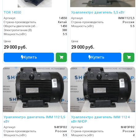
TOR 14550
Уралэлектро двигатель 5,5 кВт
Артикул
14550
Артикул
IMM 112 5,5
Страна-производитель
Китай
Страна-производитель
Россия
Обороты двигателя (об/мин)
1450
Мощность (кВт)
5.5
Электропитание (В)
380
Мощность (кВт)
5.5
Цена
Цена
29 000 руб.
29 000 руб.
Купить
Купить
Уралэлектро двигатель IMM 112 5,5
Уралэлектро двигатель IMM 112 4
кВт
кВт NHDP
Артикул
N4Y3PB2
Артикул
М4У3PB2
Страна-производитель
Россия
Страна-производитель
Россия
Мощность (кВт)
5.5
Мощность (кВт)
4