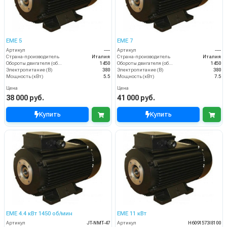
EME 5
EME 7
Артикул
----
Артикул
----
Страна-производитель
Италия
Страна-производитель
Италия
Обороты двигателя (об/мин)
1450
Обороты двигателя (об/мин)
1450
Электропитание (В)
380
Электропитание (В)
380
Мощность (кВт)
5.5
Мощность (кВт)
7.5
Цена
Цена
38 000 руб.
41 000 руб.
Купить
Купить
EME 4.4 кВт 1450 об/мин
EME 11 кВт
Артикул
JT-NMT-47
Артикул
H6091573I8100