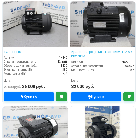
TOR 14440
Уралэлектро двигатель IMM 112 5,5
кВт NPM
Артикул
14440
Страна-производитель
Китай
Артикул
N4Y3PB3
Обороты двигателя (об/мин)
1400
Страна-производитель
Россия
Электропитание (В)
380
Мощность (кВт)
5.5
Мощность (кВт)
4.4
Цена
Цена
26 000 руб.
32 000 руб.
28 000 руб.
Купить
Купить