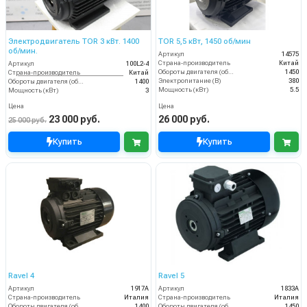
Электродвигатель TOR 3 кВт. 1400
TOR 5,5 кВт, 1450 об/мин
об/мин.
Артикул
14575
Страна-производитель
Китай
Артикул
100L2-4
Обороты двигателя (об/мин)
1450
Страна-производитель
Китай
Электропитание (В)
380
Обороты двигателя (об/мин)
1400
Мощность (кВт)
5.5
Мощность (кВт)
3
Цена
Цена
23 000 руб.
26 000 руб.
25 000 руб.
Купить
Купить
Ravel 4
Ravel 5
Артикул
1917А
Артикул
1833А
Страна-производитель
Италия
Страна-производитель
Италия
Обороты двигателя (об/мин)
1400
Обороты двигателя (об/мин)
1450