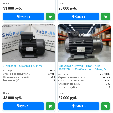
Цена
Цена
31 000 руб.
28 000 руб.
Купить
Купить
Двигатель ORANGE1 (3 кВт)
Электродвигатель Titan (7кВт,
380/220В, 1450об/мин, п.в. 24мм, Dфл
Артикул
3142
87/61мм, H112L)
Страна-производитель
Китай
Артикул
my.20839
Обороты двигателя (об/мин)
1450
Страна-производитель
Китай
Мощность (кВт)
3
Обороты двигателя (об/мин)
1450
Электропитание (В)
380
Мощность (кВт)
7
Цена
Цена
43 000 руб.
37 000 руб.
Купить
Купить