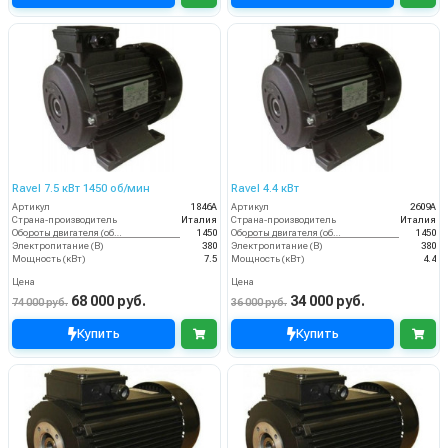
Ravel 7.5 кВт 1450 об/мин
Ravel 4.4 кВт
Артикул
1846A
Артикул
2609A
Страна-производитель
Италия
Страна-производитель
Италия
Обороты двигателя (об/мин)
1450
Обороты двигателя (об/мин)
1450
Электропитание (В)
380
Электропитание (В)
380
Мощность (кВт)
7.5
Мощность (кВт)
4.4
Цена
Цена
68 000 руб.
34 000 руб.
74 000 руб.
36 000 руб.
Купить
Купить