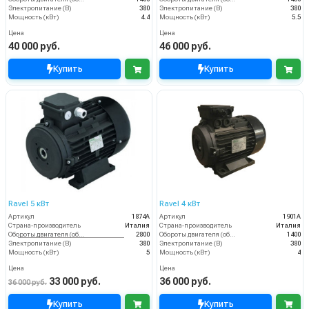
Электропитание (В)
380
Электропитание (В)
380
Мощность (кВт)
4.4
Мощность (кВт)
5.5
Цена
Цена
40 000 руб.
46 000 руб.
Купить
Купить
Ravel 5 кВт
Ravel 4 кВт
Артикул
1874А
Артикул
1901А
Страна-производитель
Италия
Страна-производитель
Италия
Обороты двигателя (об/мин)
2800
Обороты двигателя (об/мин)
1400
Электропитание (В)
380
Электропитание (В)
380
Мощность (кВт)
5
Мощность (кВт)
4
Цена
Цена
33 000 руб.
36 000 руб.
36 000 руб.
Купить
Купить