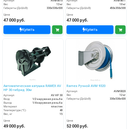
Артикул
AVM9510
Артикул
AVM9811
Вес
13 кг
Вес
10 кг
Габариты (ДхШхВ)
330x530x630
Габариты (ДхШхВ)
450x350x500
Цена
Цена
47 000 руб.
47 000 руб.
Купить
Купить
Автоматическая катушка RAMEX AV
Ramex Ручной AVM 9320
HP 30 гибрид 30м
Артикул
AVM9320
Вес
12 кг
Артикул
AV HP 30
Габариты (ДхШхВ)
330x530x630
Вход
1/2 наружная резьба
Выход
1/4 наружная резьба
Материал
пластик
Температура (°C)
40
Вес, кг
15
Цена
Цена
49 000 руб.
52 000 руб.