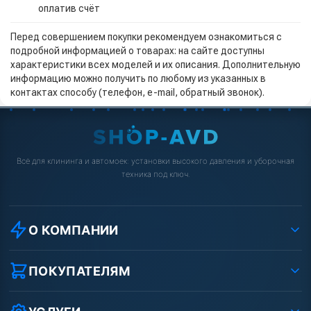
оплатив счёт
Перед совершением покупки рекомендуем ознакомиться с
подробной информацией о товарах: на сайте доступны
характеристики всех моделей и их описания. Дополнительную
информацию можно получить по любому из указанных в
контактах способу (телефон, e-mail, обратный звонок).
Всё для клининга и автомоек: установки высокого давления и уборочная
техника под ключ.
О КОМПАНИИ
О компании
Реквизиты ООО «Шоп АВД»
ПОКУПАТЕЛЯМ
Защита данных клиента
Как заказать?
Условия соглашения
Оплата