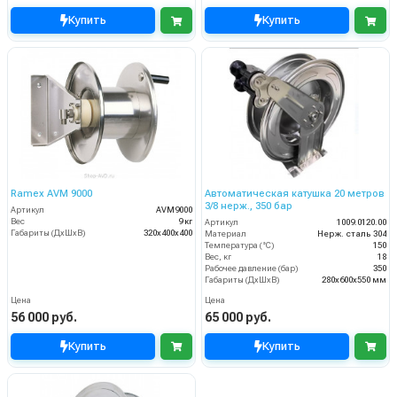
Купить
Купить
Ramex AVM 9000
Автоматическая катушка 20 метров
3/8 нерж., 350 бар
Артикул
AVM9000
Вес
9 кг
Артикул
1009.0120.00
Габариты (ДхШхВ)
320x400x400
Материал
Нерж. сталь 304
Температура (°C)
150
Вес, кг
18
Рабочее давление (бар)
350
Габариты (ДхШхВ)
280x600x550 мм
Цена
Цена
56 000 руб.
65 000 руб.
Купить
Купить