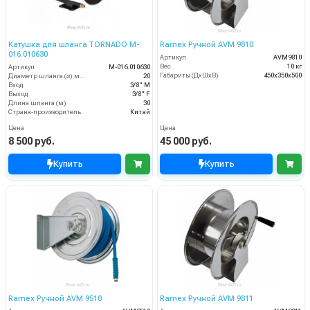
Катушка для шланга TORNADO M-
Ramex Ручной AVM 9810
016.010630
Артикул
AVM9810
Вес
10 кг
Артикул
M-016.010630
Габариты (ДхШхВ)
450x350x500
Диаметр шланга (⌀) мм:
20
Вход
3/8" M
Выход
3/8" F
Длина шланга (м)
30
Страна-производитель
Китай
Цена
Цена
8 500 руб.
45 000 руб.
Купить
Купить
Ramex Ручной AVM 9510
Ramex Ручной AVM 9811