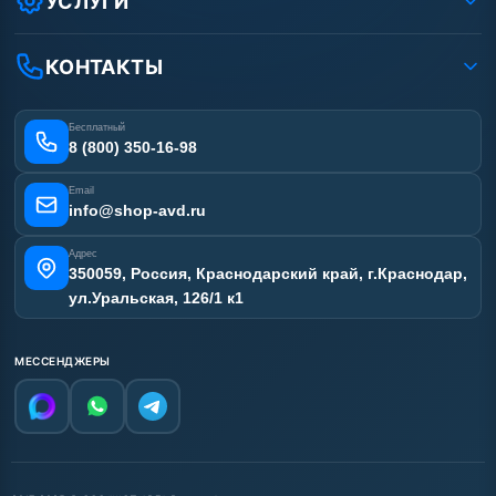
УСЛУГИ
Вакансии
Доставка
Ремонт АВД
Рассрочка
Гарантия
Сертификаты
КОНТАКТЫ
Статьи
Лизинг
Наши работы
Получить скидку
Отзывы наших клиентов
Бесплатный
Карта сайта
8 (800) 350-16-98
Email
info@shop-avd.ru
Адрес
350059, Россия, Краснодарский край, г.Краснодар,
ул.Уральская, 126/1 к1
МЕССЕНДЖЕРЫ