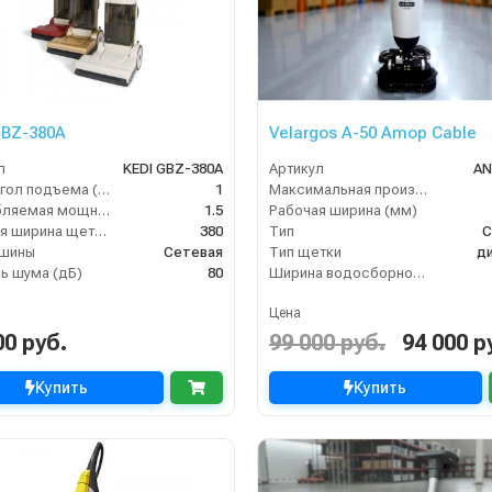
GBZ-380A
Velargos A-50 Amop Cable
л
KEDI GBZ-380A
Артикул
AN
Макс. угол подъема (%)
1
Максимальная производительность (кв.м/час)
Потребляемая мощность (кВт)
1.5
Рабочая ширина (мм)
Рабочая ширина щеток (мм)
380
Тип
С
ашины
Сетевая
Тип щетки
д
ь шума (дБ)
80
Ширина водосборной рейки
Цена
00 руб.
99 000 руб.
94 000 р
Купить
Купить