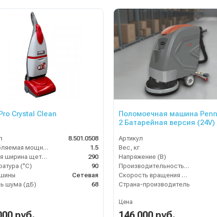
Pro Crystal Clean
Поломоечная машина Penn
2 Батарейная версия (24V)
л
8.501.0508
Артикул
Потребляемая мощность (кВт)
1.5
Вес, кг
Рабочая ширина щеток (мм)
290
Напряжение (В)
атура (°C)
90
Производительность по площади (м2/ч)
ашины
Сетевая
Скорость вращения щётки (об/мин)
ь шума (дБ)
68
Страна-производитель
Цена
000 руб.
146 000 руб.