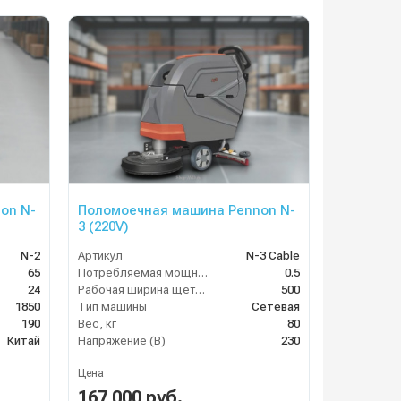
on N-
Поломоечная машина Pennon N-
3 (220V)
N-2
Артикул
N-3 Cable
65
Потребляемая мощность (кВт)
0.5
24
Рабочая ширина щеток (мм)
500
1850
Тип машины
Сетевая
190
Вес, кг
80
Китай
Напряжение (В)
230
Цена
167 000 руб.