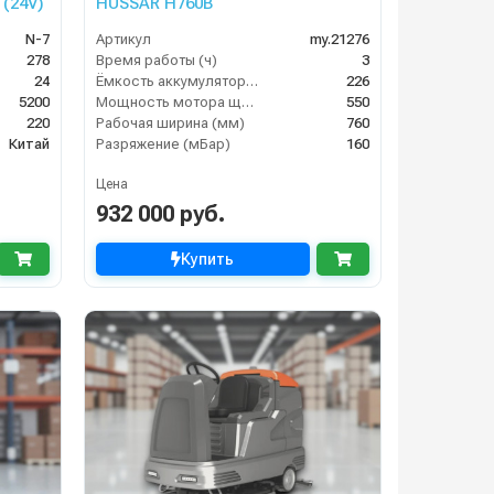
(24V)
HUSSAR H760B
N-7
Артикул
my.21276
278
Время работы (ч)
3
24
Ёмкость аккумулятора (Ач)
226
5200
Мощность мотора щеток
550
220
Рабочая ширина (мм)
760
Китай
Разряжение (мБар)
160
Цена
932 000 руб.
Купить