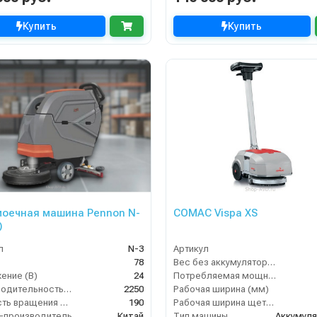
Купить
Купить
оечная машина Pennon N-
COMAC Vispa XS
)
л
N-3
Артикул
78
Вес без аккумуляторов (кг)
ение (В)
24
Потребляемая мощность (кВт)
Производительность по площади (м2/ч)
2250
Рабочая ширина (мм)
Скорость вращения щётки (об/мин)
190
Рабочая ширина щеток (мм)
-производитель
Китай
Тип машины
Аккумул