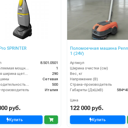
 Pro SPRINTER
Поломоечная машина Penn
1 (24V)
л
8.501.0501
Артикул
Потребляемая мощность (кВт)
1
Ширина очистки (см)
Рабочая ширина щеток (мм)
290
Вес, кг
ашины
Сетевая
Напряжение (В)
Производительность по площади (м2/ч)
500
Страна-производитель
-производитель
Италия
Габариты (ДхШхВ)
584*4
Цена
000 руб.
122 000 руб.
Купить
Купить