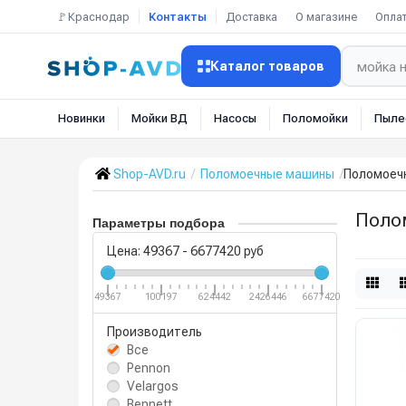
🚩Краснодар
Контакты
Доставка
О магазине
Опла
Каталог товаров
Новинки
Мойки ВД
Насосы
Поломойки
Пыле
Shop-AVD.ru
Поломоечные машины
Поломоеч
Поло
Параметры подбора
Цена:
49367
-
6677420
руб
49367
100197
624442
2426446
6677420
Производитель
Все
Pennon
Velargos
Bennett