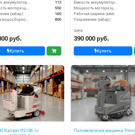
Ёмкость аккумулятора (Ач)
113
Ёмкость аккумулятора (Ач)
Мощность мотора щеток
550
Мощность мотора щеток
ение (мБар)
160
Рабочая ширина (мм)
Ширина водосборной рейки
800
Разряжение (мБар)
Цена
000 руб.
390 000 руб.
Купить
Купить
tt Ranger R510b (с
Поломоечная машина Penn