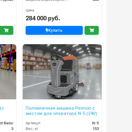
Цена
284 000 руб.
Купить
(с
Поломоечная машина Pennon с
местом для оператора N-5 (24V)
bt Basic
Артикул
N-5
3
Вес, кг
153