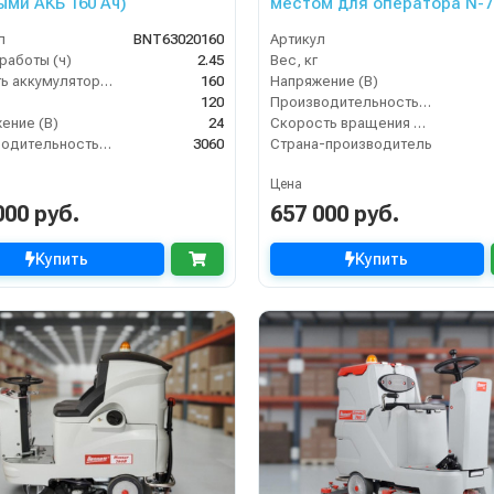
ыми АКБ 160 Ач)
местом для оператора N-7 
л
BNT63020160
Артикул
работы (ч)
2.45
Вес, кг
Ёмкость аккумулятора (Ач)
160
Напряжение (В)
120
Производительность по площади (м2/ч)
ение (В)
24
Скорость вращения щётки (об/мин)
Производительность по площади (м2/ч)
3060
Страна-производитель
Цена
000 руб.
657 000 руб.
Купить
Купить