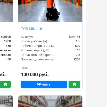
TOR MINI-18
 600305
Артикул
MINI-18
1200
Время работы (ч)
1,5
430
Рабочая ширина щеток (мм)
520
етевая
Уровень шума (дБ)
65
исковая
Время полной зарядки аккумулятора (ч)
2,5
450
Производительность по площади (м2/ч)
1200
Цена
уб.
100 000 руб.
Купить