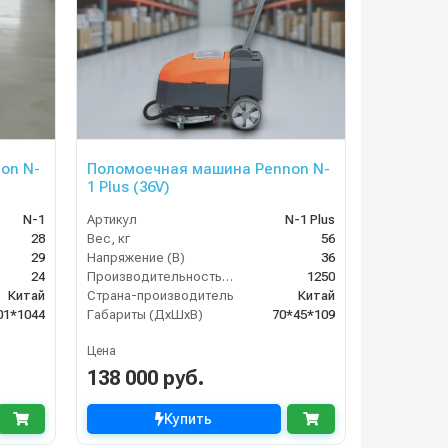
on N-
Поломоечная машина Pennon N-
1 Plus (36V)
N-1
Артикул
N-1 Plus
28
Вес, кг
56
29
Напряжение (В)
36
24
Производительность по площади (м2/ч)
1250
Китай
Страна-производитель
Китай
01*1044
Габариты (ДхШхВ)
70*45*109
Цена
138 000 руб.
Купить