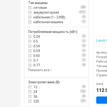
Тип машины
сетевая
28
аккумуляторная
111
кабельная (1~ 230В)
3
кабельная машина
1
Потребляемая мощность (кВт)
0.24
2
Lavor
0.5
1
0.54
2
0.59
1
Артику
0.65
2
0.7
1
0.77
6
Тип м
Показать все
Страна
Электропитание (В)
Цена
12
2
112 
24
15
36
2
220
77