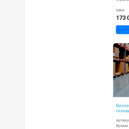
Цена
173 
Bennet
гелев
Артику
Время 