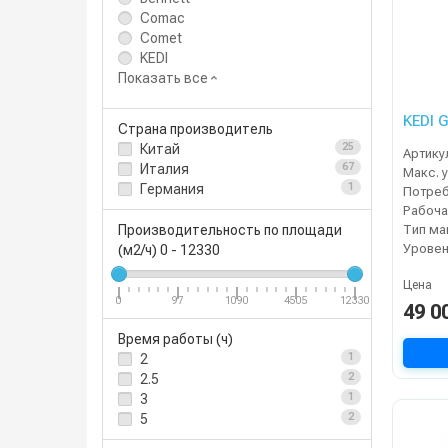
Comac
Comet
KEDI
Показать все
KEDI 
Страна производитель
Китай
25
Артику
Италия
67
Германия
1
Тип м
Производительность по площади
Уровен
(м2/ч)
0
-
12330
Цена
0
97
1090
4505
12330
49 0
Время работы (ч)
2
1
2.5
2
3
1
5
2