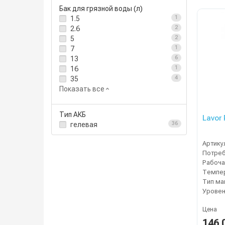
Бак для грязной воды (л)
1.5
1
2.6
2
5
2
7
1
13
6
16
1
35
4
Показать все
Тип АКБ
Lavor 
гелевая
36
Артику
Темпер
Тип м
Уровен
Цена
146 