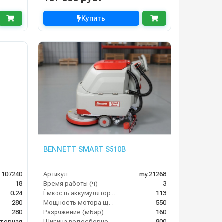
Купить
BENNETT SMART S510B
107240
Артикул
my.21268
18
Время работы (ч)
3
0.24
Ёмкость аккумулятора (Ач)
113
280
Мощность мотора щеток
550
280
Разряжение (мБар)
160
яторная
Ширина водосборной рейки
800