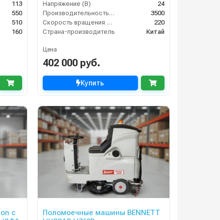
113
Напряжение (В)
24
550
Производительность по площади (м2/ч)
3500
510
Скорость вращения щётки (об/мин)
220
160
Страна-производитель
Китай
Цена
402 000 руб.
Купить
on с
Поломоечные машины BENNETT