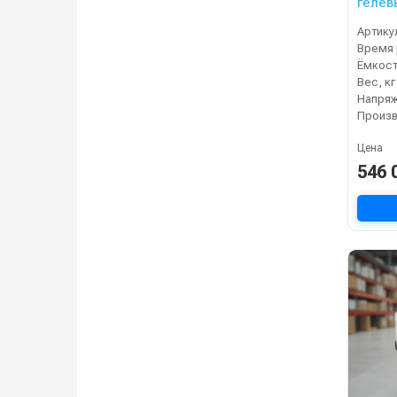
гелев
Артику
Время 
Вес, кг
Напряж
Цена
546 