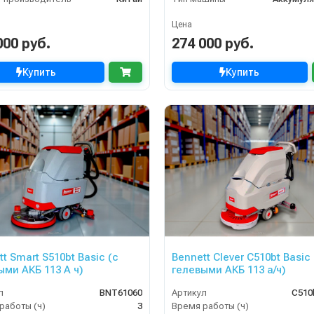
Цена
000 руб.
274 000 руб.
Купить
Купить
t Smart S510bt Basic (с
Bennett Clever C510bt Basic 
ыми АКБ 113 А ч)
гелевыми АКБ 113 а/ч)
л
BNT61060
Артикул
C510
работы (ч)
3
Время работы (ч)