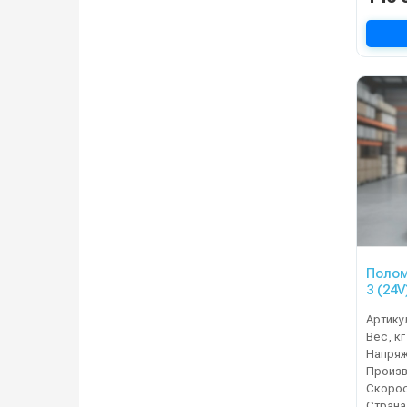
Полом
3 (24V
Артику
Вес, кг
Напряж
Страна