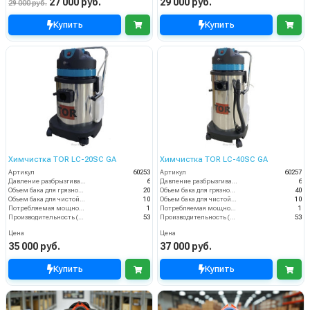
27 000 руб.
29 000 руб.
29 000 руб.
Купить
Купить
Химчистка TOR LC-20SC GA
Химчистка TOR LC-40SC GA
Артикул
60253
Артикул
60257
Давление разбрызгивания (бар)
6
Давление разбрызгивания (бар)
6
Объем бака для грязной воды, л
20
Объем бака для грязной воды, л
40
Объем бака для чистой воды, л
10
Объем бака для чистой воды, л
10
Потребляемая мощность (кВт)
1
Потребляемая мощность (кВт)
1
Производительность (л/ч)
53
Производительность (л/ч)
53
Цена
Цена
35 000 руб.
37 000 руб.
Купить
Купить