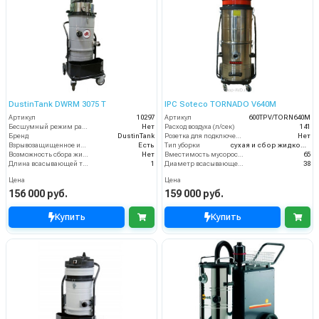
DustinTank DWRM 3075 T
IPC Soteco TORNADO V640M
Артикул
10297
Артикул
600TPV/TORN640M
Бесшумный режим работы
Нет
Расход воздуха (л/сек)
141
Бренд
DustinTank
Розетка для подключения инструмента
Нет
Взрывозащищенное исполнение
Есть
Тип уборки
сухая и сбор жидкостей
Возможность сбора жидкой грязи
Нет
Вместимость мусоросборника (л)
65
Длина всасывающей трубки
1
Диаметр всасывающего отверстия (мм)
38
Цена
Цена
156 000 руб.
159 000 руб.
Купить
Купить