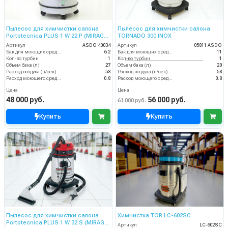
Пылесос для химчистки салона
Пылесос для химчистки салона
Portotecnica PLUS 1 W 22 P (MIRAGE
TORNADO 300 INOX
SUPER)
Артикул
ASDO 40034
Артикул
05811 ASDO
Бак для моющих средств
6.2
Бак для моющих средств
11
Кол-во турбин
1
Кол-во турбин
1
Объем бака (л)
27
Объем бака (л)
20
Расход воздуха (л/сек)
58
Расход воздуха (л/сек)
58
Расход моющего средства
0.8
Расход моющего средства
0.8
Цена
Цена
48 000 руб.
56 000 руб.
61 000 руб.
Купить
Купить
Пылесос для химчистки салона
Химчистка TOR LC-602SC
Portotecnica PLUS 1 W 32 S (MIRAGE
Артикул
LC-602SC