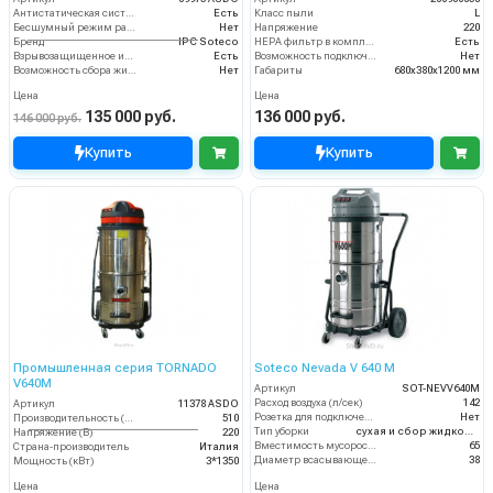
Антистатическая система
Есть
Класс пыли
L
Бесшумный режим работы
Нет
Напряжение
220
Бренд
IPC Soteco
HEPA фильтр в комплекте
Есть
Взрывозащищенное исполнение
Есть
Возможность подключения электрощетки
Нет
Возможность сбора жидкой грязи
Нет
Габариты
680х380х1200 мм
Цена
Цена
135 000 руб.
136 000 руб.
146 000 руб.
Купить
Купить
Промышленная серия TORNADO
Soteco Nevada V 640 M
V640M
Артикул
SOT-NEVV640M
Расход воздуха (л/сек)
142
Артикул
11378 ASDO
Розетка для подключения инструмента
Нет
Производительность (м3/час)
510
Тип уборки
сухая и сбор жидкостей
Напряжение (В)
220
Вместимость мусоросборника (л)
65
Страна-производитель
Италия
Диаметр всасывающего отверстия (мм)
38
Мощность (кВт)
3*1350
Цена
Цена