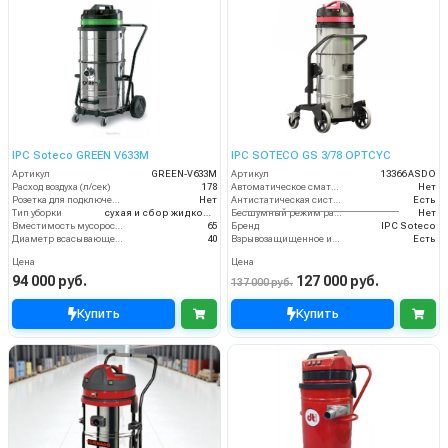
IPC Soteco GREEN V633M
IPC SOTECO GS 3/78 OPTCYC
Артикул
GREEN-V633M
Артикул
13366 ASDO
Расход воздуха (л/сек)
178
Автоматическое сматывание кабеля
Нет
Розетка для подключения инструмента
Нет
Антистатическая система
Есть
Тип уборки
сухая и сбор жидкостей
Бесшумный режим работы
Нет
Вместимость мусоросборника (л)
65
Бренд
IPC Soteco
Диаметр всасывающего отверстия (мм)
40
Взрывозащищенное исполнение
Есть
Цена
Цена
94 000 руб.
127 000 руб.
137 000 руб.
Купить
Купить