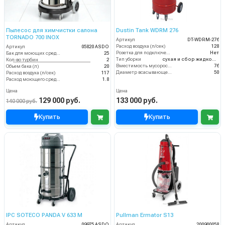
Пылесос для химчистки салона
Dustin Tank WDRM 276
TORNADO 700 INOX
Артикул
DT-WDRM-276
Расход воздуха (л/сек)
128
Артикул
05820 ASDO
Розетка для подключения инструмента
Нет
Бак для моющих средств
25
Тип уборки
сухая и сбор жидкостей
Кол-во турбин
2
Вместимость мусоросборника (л)
76
Объем бака (л)
20
Диаметр всасывающего отверстия (мм)
50
Расход воздуха (л/сек)
117
Расход моющего средства
1.8
Цена
Цена
129 000 руб.
133 000 руб.
140 000 руб.
Купить
Купить
IPC SOTECO PANDA V 633 M
Pullman Ermator S13
Артикул
09975 ASDO
Артикул
200900058