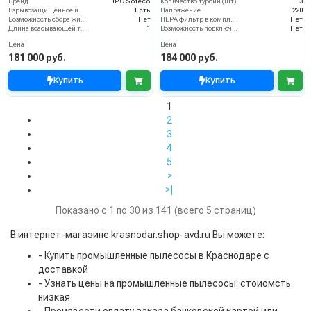
Бренд
IPC Soteco
Количество турбин (шт)
3
Взрывозащищенное исполнение
Есть
Напряжение
220
Возможность сбора жидкой грязи
Нет
HEPA фильтр в комплекте
Нет
Длина всасывающей трубки
1
Возможность подключения электрощетки
Нет
Цена
Цена
181 000 руб.
184 000 руб.
Купить
Купить
1
2
3
4
5
>
>|
Показано с 1 по 30 из 141 (всего 5 страниц)
В интернет-магазине krasnodar.shop-avd.ru Вы можете:
- Купить промышленные пылесосы в Краснодаре с
доставкой
- Узнать цены на промышленные пылесосы: стоиомсть
низкая