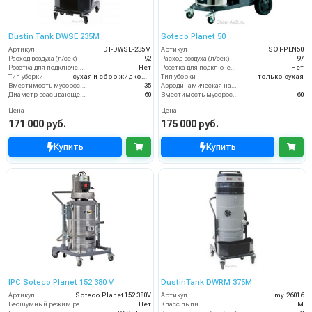
Dustin Tank DWSE 235M
Soteco Planet 50
Артикул
DT-DWSE-235M
Артикул
SOT-PLN50
Расход воздуха (л/сек)
92
Расход воздуха (л/сек)
97
Розетка для подключения инструмента
Нет
Розетка для подключения инструмента
Нет
Тип уборки
сухая и сбор жидкостей
Тип уборки
только сухая
Вместимость мусоросборника (л)
35
Аэродинамическая нагрузка фильтра (м3/м2/час)
-
Диаметр всасывающего отверстия (мм)
60
Вместимость мусоросборника (л)
60
Цена
Цена
171 000 руб.
175 000 руб.
Купить
Купить
IPC Soteco Planet 152 380 V
DustinTank DWRM 375M
Артикул
Soteco Planet 152 380V
Артикул
my.26016
Бесшумный режим работы
Нет
Класс пыли
М