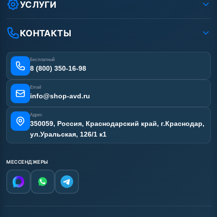
Оплата
УСЛУГИ
Вакансии
Доставка
Ремонт АВД
Рассрочка
Гарантия
Сертификаты
КОНТАКТЫ
Статьи
Лизинг
Наши работы
Получить скидку
Отзывы наших клиентов
Бесплатный
Карта сайта
8 (800) 350-16-98
Email
info@shop-avd.ru
Адрес
350059, Россия, Краснодарский край, г.Краснодар,
ул.Уральская, 126/1 к1
МЕССЕНДЖЕРЫ