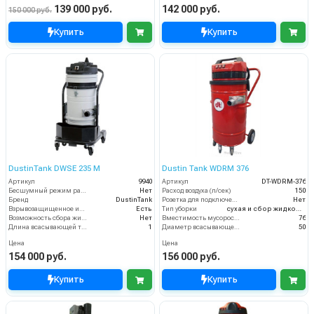
139 000 руб.
142 000 руб.
150 000 руб.
Купить
Купить
DustinTank DWSE 235 M
Dustin Tank WDRM 376
Артикул
9940
Артикул
DT-WDRM-376
Бесшумный режим работы
Нет
Расход воздуха (л/сек)
150
Бренд
DustinTank
Розетка для подключения инструмента
Нет
Взрывозащищенное исполнение
Есть
Тип уборки
сухая и сбор жидкостей
Возможность сбора жидкой грязи
Нет
Вместимость мусоросборника (л)
76
Длина всасывающей трубки
1
Диаметр всасывающего отверстия (мм)
50
Цена
Цена
154 000 руб.
156 000 руб.
Купить
Купить