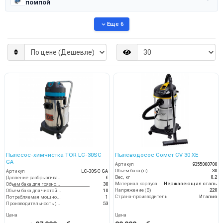
помпой
Еще 6
Пылесос-химчистка TOR LC-30SC
Пылеводосос Сомет CV 30 XE
GA
Артикул
9355000700
Объем бака (л)
30
Артикул
LC-30SC GA
Вес, кг
8.2
Давление разбрызгивания (бар)
6
Материал корпуса
Нержавеющая сталь
Объем бака для грязной воды, л
30
Напряжение (В)
220
Объем бака для чистой воды, л
10
Страна-производитель
Италия
Потребляемая мощность (кВт)
1
Производительность (л/ч)
53
Цена
Цена