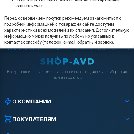
- Произвести оплату заказа банковской картой или
оплатив счёт
Перед совершением покупки рекомендуем ознакомиться с
подробной информацией о товарах: на сайте доступны
характеристики всех моделей и их описания. Дополнительную
информацию можно получить по любому из указанных в
контактах способу (телефон, e-mail, обратный звонок).
Всё для клининга и автомоек: установки высокого давления и уборочная
техника под ключ.
О КОМПАНИИ
О компании
Реквизиты ООО «Шоп АВД»
ПОКУПАТЕЛЯМ
Защита данных клиента
Как заказать?
Условия соглашения