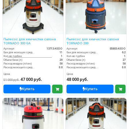
Пылесос для химчистки салона
Пылесос для химчистки салона
TORNADO 300 GA
TORNADO 200
Артикул
13713 ASDO
Артикул
05803 ASDO
Бак для моющих средств
11
Бак для моющих средств
6.2
Кол-во турбин
1
Кол-во турбин
1
Объем бака (л)
20
Объем бака (л)
27
Расход воздуха (л/сек)
58
Расход воздуха (л/сек)
58
Расход моющего средства
0.8
Расход моющего средства
0.8
Цена
Цена
47 000 руб.
48 000 руб.
51 000 руб.
Купить
Купить