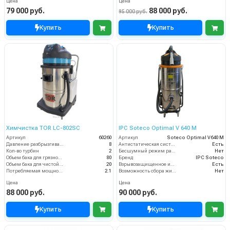
Цена
Цена
79 000 руб.
88 000 руб.
95 000 руб.
Купить
Купить
Химчистка TOR LC-802SC
IPC Soteco Optimal V 640 M
Артикул
60260
Артикул
Soteco Optimal V640 M
Давление разбрызгивания (бар)
8
Антистатическая система
Есть
Кол-во турбин
2
Бесшумный режим работы
Нет
Объем бака для грязной воды, л
80
Бренд
IPC Soteco
Объем бака для чистой воды, л
20
Взрывозащищенное исполнение
Есть
Потребляемая мощность (кВт)
2.1
Возможность сбора жидкой грязи
Нет
Цена
Цена
88 000 руб.
90 000 руб.
Купить
Купить