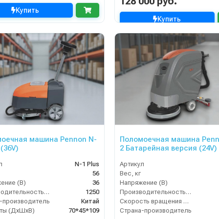
128 000 руб.
Купить
Купить
оечная машина Pennon N-
Поломоечная машина Penn
 (36V)
2 Батарейная версия (24V)
л
N-1 Plus
Артикул
56
Вес, кг
ение (В)
36
Напряжение (В)
Производительность по площади (м2/ч)
1250
Производительность по площади (м2/ч)
-производитель
Китай
Скорость вращения щётки (об/мин)
ты (ДхШхВ)
70*45*109
Страна-производитель