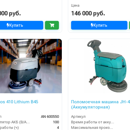
Цена
000 руб.
146 000 руб.
Купить
Купить
os 410 Lithium B45
Поломоечная машина JH-4
(Аккумуляторная)
л
AN 600550
Артикул
Аккумулятор АКБ (В/А·ч)
100
Время работы от аккумуляторов (ч)
работы (ч)
4
Максимальная производительность (кв.м/час)