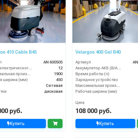
os 410 Cable B45
Velargos 400 Gel B40
л
AN 600505
Артикул
AN
Длина электрического кабеля (м)
12
Аккумулятор АКБ (В/А·ч)
Максимальная производительность (кв.м/час)
1900
Время работы (ч)
я ширина (мм)
450
Зарядное устройство
Сетевая
Максимальная производительность (кв.м/час)
тки
дисковая
Рабочая ширина (мм)
Цена
000 руб.
108 000 руб.
Купить
Купить