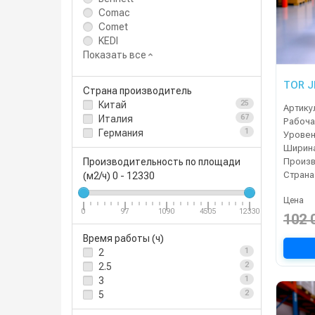
Comac
Comet
KEDI
Показать все
TOR J
Страна производитель
Китай
25
Артику
Италия
67
Германия
1
Уровен
Производительность по площади
Страна
(м2/ч)
0
-
12330
Цена
0
97
1090
4505
12330
102 
Время работы (ч)
2
1
2.5
2
3
1
5
2