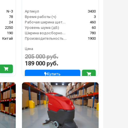
N-3
Артикул
3400
78
Время работы (ч)
3
24
Рабочая ширина щеток (мм)
460
2250
Уровень шума (дБ)
60
190
Ширина водосборной рейки
780
Китай
Производительность по площади (м2/ч)
1900
Цена
205 000 руб.
189 000 руб.
Купить