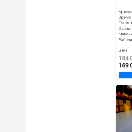
Артику
Зарядн
Рабоча
Цена
184 
169 