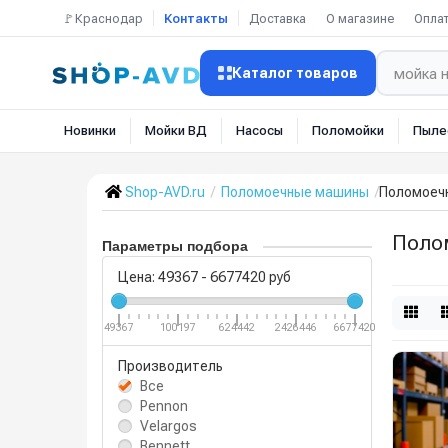
🚩Краснодар
Контакты
Доставка
О магазине
Опла
Каталог товаров
Новинки
Мойки ВД
Насосы
Поломойки
Пыле
Shop-AVD.ru
Поломоечные машины
Поломоеч
Поло
Параметры подбора
Цена:
49367
-
6677420
руб
49367
100197
624442
2426446
6677420
Производитель
Все
Pennon
Velargos
Bennett