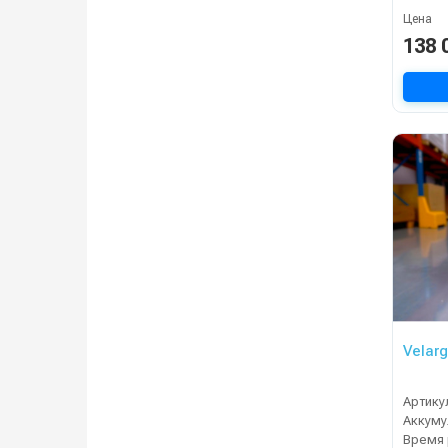
Цена
138 
Velarg
Артику
Время 