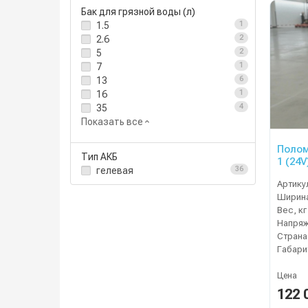
Бак для грязной воды (л)
1.5
1
2.6
2
5
2
7
1
13
6
16
1
35
4
Показать все
Полом
Тип АКБ
1 (24V
гелевая
36
Артику
Ширина
Вес, кг
Напряж
Страна
Габари
Цена
122 