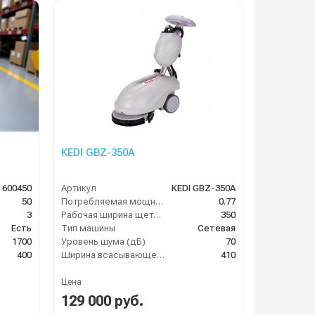
KEDI GBZ-350A
 600450
Артикул
KEDI GBZ-350A
50
Потребляемая мощность (кВт)
0.77
3
Рабочая ширина щеток (мм)
350
Есть
Тип машины
Сетевая
1700
Уровень шума (дБ)
70
400
Ширина всасывающей балки (мм)
410
Цена
129 000 руб.