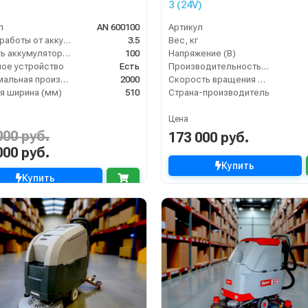
3 (24V)
л
AN 600100
Артикул
Время работы от аккумуляторов (ч)
3.5
Вес, кг
Ёмкость аккумулятора (Ач)
100
Напряжение (В)
ое устройство
Есть
Производительность по площади (м2/ч)
Максимальная производительность (кв.м/час)
2000
Скорость вращения щётки (об/мин)
я ширина (мм)
510
Страна-производитель
Цена
000 руб.
173 000 руб.
000 руб.
Купить
Купить