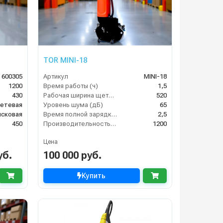
TOR MINI-18
 600305
Артикул
MINI-18
1200
Время работы (ч)
1,5
430
Рабочая ширина щеток (мм)
520
етевая
Уровень шума (дБ)
65
исковая
Время полной зарядки аккумулятора (ч)
2,5
450
Производительность по площади (м2/ч)
1200
Цена
уб.
100 000 руб.
Купить