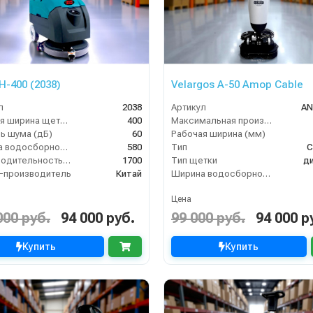
H-400 (2038)
Velargos A-50 Amop Cable
л
2038
Артикул
AN
Рабочая ширина щеток (мм)
400
Максимальная производительность (кв.м/час)
ь шума (дБ)
60
Рабочая ширина (мм)
Ширина водосборной рейки
580
Тип
С
Производительность по площади (м2/ч)
1700
Тип щетки
д
-производитель
Китай
Ширина водосборной рейки
Цена
000 руб.
94 000 руб.
99 000 руб.
94 000 р
Купить
Купить