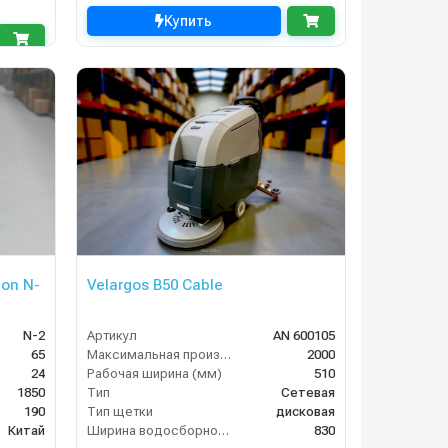
Купить
on N-
Velargos B50 Cable
N-2
Артикул
AN 600105
65
Максимальная производительность (кв.м/час)
2000
24
Рабочая ширина (мм)
510
1850
Тип
Сетевая
190
Тип щетки
дисковая
Китай
Ширина водосборной рейки
830