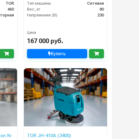
TOR
Тип машины
Сетевая
460
Вес, кг
80
яторная
Напряжение (В)
230
Цена
167 000 руб.
Купить
on N-
TOR JH-410A (3400)