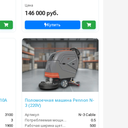
Цена
146 000 руб.
Купить
10A
Поломоечная машина Pennon N-
3 (220V)
3100
Артикул
N-3 Cable
3
Потребляемая мощность (кВт)
0.5
1900
Рабочая ширина щеток (мм)
500