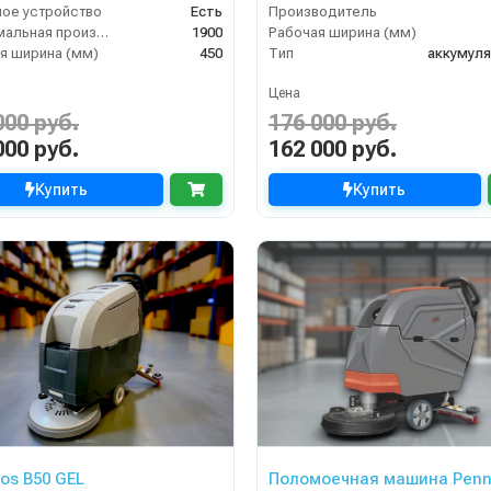
ое устройство
Есть
Производитель
Максимальная производительность (кв.м/час)
1900
Рабочая ширина (мм)
я ширина (мм)
450
Тип
аккумул
Цена
000 руб.
176 000 руб.
000 руб.
162 000 руб.
Купить
Купить
gos B50 GEL
Поломоечная машина Penn