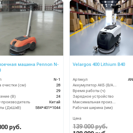
оечная машина Pennon N-
Velargos 400 Lithium B40
)
л
N-1
Артикул
AN
 очистки (см)
28
Аккумулятор АКБ (В/А·ч)
29
Время работы (ч)
ение (В)
24
Зарядное устройство
-производитель
Китай
Максимальная производительность (кв.м/час)
ты (ДхШхВ)
584*401*1044
Рабочая ширина (мм)
Цена
139 000 руб.
000 руб.