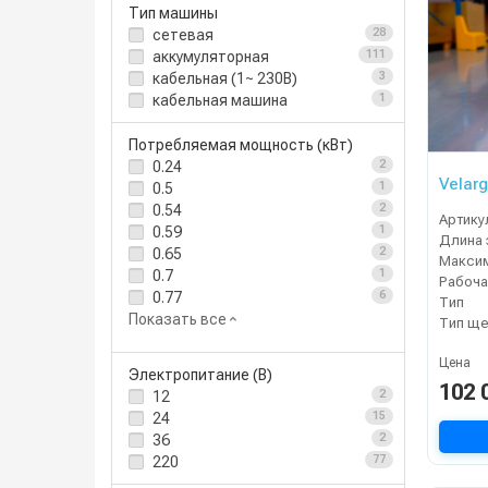
Тип машины
сетевая
28
аккумуляторная
111
кабельная (1~ 230В)
3
кабельная машина
1
Потребляемая мощность (кВт)
0.24
2
Velarg
0.5
1
0.54
2
Артику
0.59
1
0.65
2
0.7
1
Рабоча
0.77
6
Тип
Показать все
Тип ще
Цена
Электропитание (В)
102 
12
2
24
15
36
2
220
77