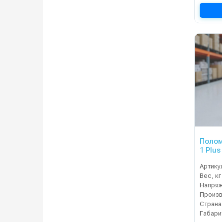
Полом
1 Plus
Артику
Вес, кг
Напряж
Страна
Габари