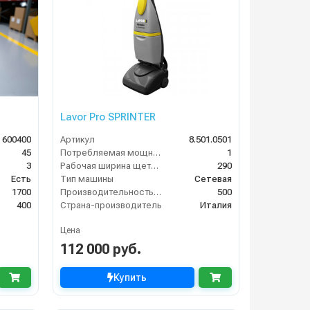
Lavor Pro SPRINTER
 600400
Артикул
8.501.0501
45
Потребляемая мощность (кВт)
1
3
Рабочая ширина щеток (мм)
290
Есть
Тип машины
Сетевая
1700
Производительность по площади (м2/ч)
500
400
Страна-производитель
Италия
Цена
112 000 руб.
Купить