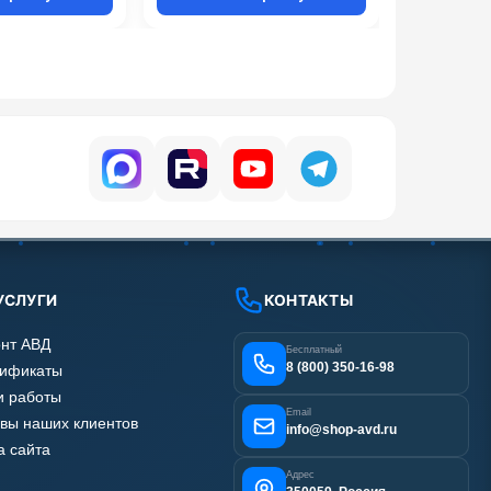
УСЛУГИ
КОНТАКТЫ
нт АВД
Бесплатный
8 (800) 350-16-98
тификаты
 работы
Email
вы наших клиентов
info@shop-avd.ru
а сайта
Адрес