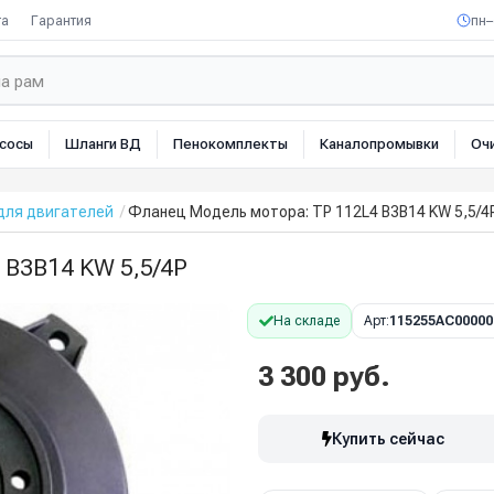
та
Гарантия
пн–
сосы
Шланги ВД
Пенокомплекты
Каналопромывки
Оч
для двигателей
Фланец Модель мотора: TP 112L4 B3B14 KW 5,5/4
 B3B14 KW 5,5/4P
На складе
Арт:
115255AC00000
3 300 руб.
Купить сейчас