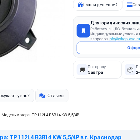
Нашли дешевле?
Спо
Для юридических лиц
Работаем с НДС, безналич
Индивидуальные условия д
запросов
info@shop-avd.ru
Оформ
По городу
П
🚚
📦
Завтра
2
окупают у нас?
Отзывы
 Модель мотора: TP 112L4 B3B14 KW 5,5/4P.
: TP 112L4 B3B14 KW 5,5/4P в г. Краснодар