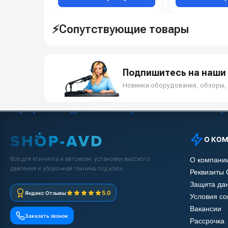
⚡Сопутствующие товары
Подпишитесь на наши 
Новинки оборудования, обзоры, 
О КО
Всё для клининга и автомоек: установки высокого
О компани
давления и уборочная техника под ключ.
Реквизиты
Защита да
5.0
Яндекс Отзывы
Условия с
Вакансии
Заказать звонок
Рассрочка