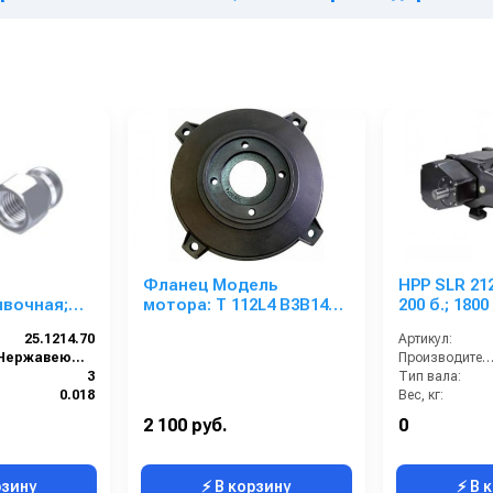
Фланец Модель
HPP SLR 212
вочная;
мотора: T 112L4 B3B14
200 б.; 1800
од 1/4г;
KW 7,5/4P
ред А; 81 к
25.1214.70
Артикул:
Нержавеющая сталь
Производительность (л/мин
3
Тип вала:
0.018
Вес, кг:
23,5x15,2
Габаритные размер
2 100 руб.
0
23
Давление (ба
рзину
⚡ В корзину
⚡ В 