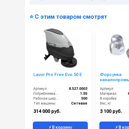
⭐ С этим товаром смотрят
Lavor Pro Free Evo 50 E
Форсунка
каналопромы
сопло 070; вх
Артикул:
8.527.0003
Артикул:
бой 3Rx1F
Потребляемая мощность (кВт):
1.55
Материал:
Рабочая ширина щеток (мм):
500
В коробке:
Тип машины:
Сетевая
Вес, кг:
Ширина всасывающей балки (мм):
800
Габаритные размеры, мм:
314 000 руб.
3 100 руб.
Производительность по площади (м2/ч):
2000
Длина (мм):
⚡ В корзину
⚡ В ко