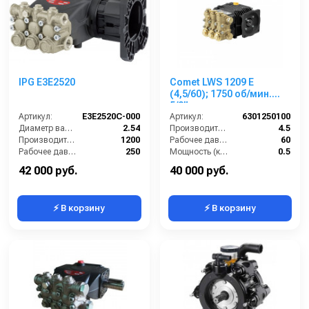
IPG E3E2520
Comet LWS 1209 E
(4,5/60); 1750 об/мин.
5/8” п.в.
Артикул:
E3E2520C-000
Артикул:
6301250100
Диаметр вала (см):
2.54
Производительность (л/мин):
4.5
Производительность (л/ч):
1200
Рабочее давление (бар):
60
Рабочее давление (бар):
250
Мощность (кВт):
0.5
Мощность (кВт):
9.56
Обороты двигателя (об/мин):
1750
42 000 руб.
40 000 руб.
⚡ В корзину
⚡ В корзину