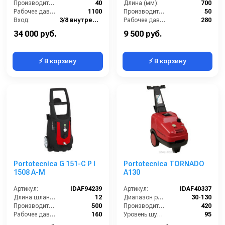
Производительность (л/мин):
40
Длина (мм):
700
Рабочее давление (бар):
1100
Производительность (л/мин):
50
Вход:
3/8 внутренняя резьба
Рабочее давление (бар):
280
Выход:
3/8 внутренняя резьба
Вход:
22х1,5 наружняя резьба
34 000 руб.
9 500 руб.
⚡ В корзину
⚡ В корзину
Portotecnica G 151-C P I
Portotecnica TORNADO
1508 A-M
А130
Артикул:
IDAF94239
Артикул:
IDAF40337
Длина шланга ВД (м):
12
Диапазон регулировки давления (бар):
30-130
Производительность (л/ч):
500
Производительность (л/ч):
420
Рабочее давление (бар):
160
Уровень шума (дБ):
95
Мощность (кВт):
2.3
Размеры ДхШхВ (мм):
740х430х810