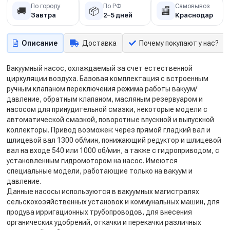
По городу
По РФ
Самовывоз
🚚
📦
🏬
Завтра
2–5 дней
Краснодар
Описание
Доставка
Почему покупают у нас?
Вакуумный насос, охлаждаемый за счет естественной
циркуляции воздуха. Базовая комплектация с встроенным
ручным клапаном переключения режима работы вакуум/
давление, обратным клапаном, масляным резервуаром и
насосом для принудительной смазки, некоторые модели с
автоматической смазкой, поворотные впускной и выпускной
коллекторы. Привод возможен: через прямой гладкий вал и
шлицевой вал 1300 об/мин, понижающий редуктор и шлицевой
вал на входе 540 или 1000 об/мин, а также с гидроприводом, с
установленным гидромотором на насос. Имеются
специальные модели, работающие только на вакуум и
давление.
Данные насосы используются в вакуумных магистралях
сельскохозяйственных установок и коммунальных машин, для
продува ирригационных трубопроводов, для внесения
органических удобрений, откачки и перекачки различных