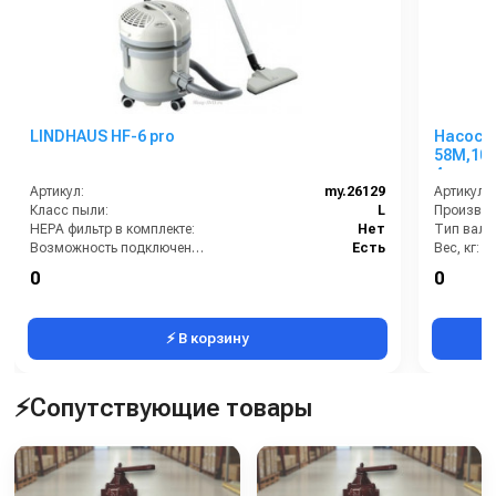
LINDHAUS HF-6 pro
Насос 
58M,100
4-х. кл
Артикул:
my.26129
Артикул:
Класс пыли:
L
HEPA фильтр в комплекте:
Нет
Тип вала
Возможность подключения электрощетки:
Есть
Вес, кг:
Емкость бака для мусора (л):
14
Габаритн
0
0
Мощность всасывания:
284 мбар
Расход во
⚡ В корзину
⚡Сопутствующие товары