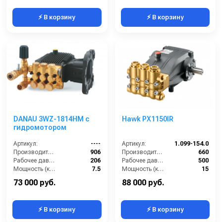
⚡ В корзину
⚡ В корзину
DANAU 3WZ-1814HM с
Hawk PX1150IR
гидромотором
Артикул:
----
Артикул:
1.099-154.0
Производительность (л/ч):
906
Производительность (л/ч):
660
Рабочее давление (бар):
206
Рабочее давление (бар):
500
Мощность (кВт):
7.5
Мощность (кВт):
15
Масса (кг):
7.2
Масса (кг):
11
73 000 руб.
88 000 руб.
⚡ В корзину
⚡ В корзину