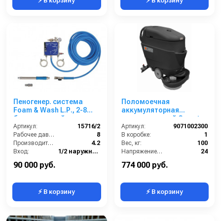
⚡ В корзину
⚡ В корзину
Пеногенер. система
Поломоечная
Foam & Wash L.Р., 2-8
аккумуляторная
бар, с подачей воздуха,
машина с тягой Comet
на 2 ср-ва 1/2ш. 1/2 ш.с
Артикул:
15716/2
CPS 65 ADVANCE BYT
Артикул:
9071002300
аксесс.
Рабочее давление (бар):
8
В коробке:
1
Производительность (л/мин):
4.2
Вес, кг:
100
Вход:
1/2 наружняя резьба
Напряжение, В:
24
Выход:
1/2 наружняя резьба
Сегмент:
Клининговое оборудование
90 000 руб.
774 000 руб.
⚡ В корзину
⚡ В корзину