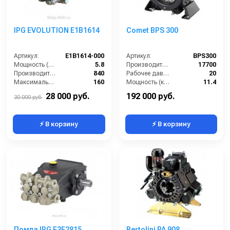
IPG EVOLUTION E1B1614
Comet BPS 300
Артикул:
E1B1614-000
Артикул:
BPS300
Мощность (л/с):
5.8
Производительность (л/ч):
17700
Производительность (л/ч):
840
Рабочее давление (бар):
20
Максимальное давление воды (бар):
160
Мощность (кВт):
11.4
Объём заливаемого масла (л):
0.25
Масса (кг):
50
28 000 руб.
192 000 руб.
30 000 руб.
⚡ В корзину
⚡ В корзину
Помпа IPG E3E2815
Bertolini PA 908