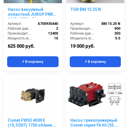
Насос вакуумный
TOR BM 15.25 N
лопастной JUROP PNR
124D, 1300 об/мин, левое
вращение,
Артикул:
A700930440
Артикул:
BM 15.25 N
пневмоклапан
Рабочее давление (бар):
2
Производительность (л/ч):
900
Производительность (л/мин):
12400
Рабочее давление (бар):
250
Мощность (кВт):
16
Мощность (кВт):
5.5
Обороты двигателя (об/мин):
1300
Масса (кг):
7.5
625 000 руб.
19 000 руб.
⚡ В корзину
⚡ В корзину
Comet FWS2 4030 E
Насос трехплунжерный
(15,7/207) 1750 об/мин 1”
Comet серия YA 65 (55 л/