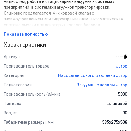
жидкостей, работа в стационарных вакуумных системах
предприятий, в системах вакуумной транспортировки.
Опционно предлагается: 4 -х ходовой клапан с
пневмоуправлением или гидроуправлением, автоматическая
система смазки для некоторых насосов базовая
комплектация, усиленные лопасти, ремённая трансмиссия со
Показать полностью
шкивами различного диаметра.
Подробные технические характеристики указанны в
Характеристики
документации доступной для скачивания на сайте.
Артикул
----
Производитель товара
Jurop
Категория
Насосы высокого давления Jurop
Подкатегория
Вакуумные насосы Jurop
Производительность (л/мин)
5300
Тип вала
шлицевой
Вес, кг
90
Габаритные размеры, мм
535х275х508