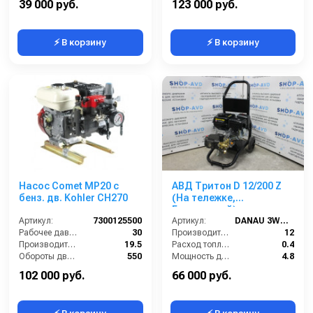
39 000 руб.
123 000 руб.
⚡ В корзину
⚡ В корзину
Насос Comet МР20 с
АВД Тритон D 12/200 Z
бенз. дв. Kohler CH270
(На тележке,
Бензиновый)
Артикул:
7300125500
Артикул:
DANAU 3WZ-1506
Рабочее давление (бар):
30
Производительность (л/мин):
12
Производительность (л/мин):
19.5
Расход топлива (л/ч):
0.4
Обороты двигателя (об/мин):
550
Мощность двигателя (кВт):
4.8
By-pass:
Есть
Объём топливного бака (л):
3.6
102 000 руб.
66 000 руб.