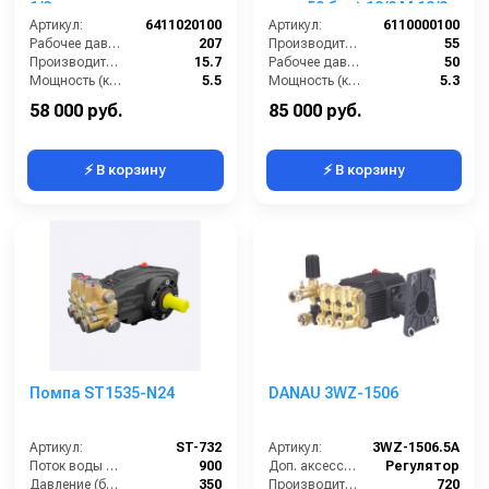
1/8 п.в.
мин; 50 бар) 13/8 M 13/8
Артикул:
6411020100
M
Артикул:
6110000100
Рабочее давление (бар):
207
Производительность (л/мин):
55
Производительность (л/мин):
15.7
Рабочее давление (бар):
50
Мощность (кВт):
5.5
Мощность (кВт):
5.3
Обороты двигателя (об/мин):
1750
Обороты двигателя (об/мин):
650
58 000 руб.
85 000 руб.
⚡ В корзину
⚡ В корзину
Помпа ST1535-N24
DANAU 3WZ-1506
Артикул:
ST-732
Артикул:
3WZ-1506.5A
Поток воды (л/час):
900
Доп. аксессуары (опция):
Регулятор
Давление (бар):
350
Производительность (л/ч):
720