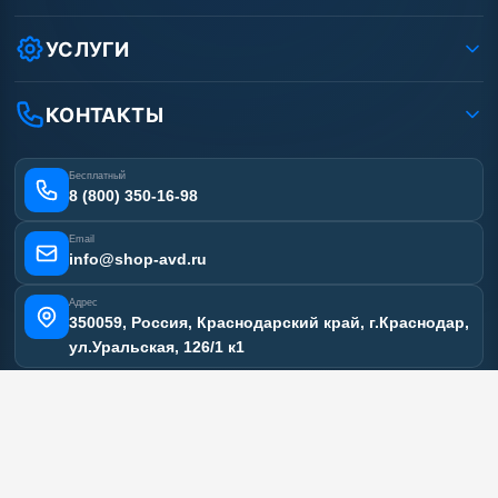
Защита данных клиента
Как заказать?
Условия соглашения
Оплата
УСЛУГИ
Вакансии
Доставка
Ремонт АВД
Рассрочка
Гарантия
Сертификаты
КОНТАКТЫ
Статьи
Лизинг
Наши работы
Получить скидку
Отзывы наших клиентов
Бесплатный
Карта сайта
8 (800) 350-16-98
Email
info@shop-avd.ru
Адрес
350059, Россия, Краснодарский край, г.Краснодар,
ул.Уральская, 126/1 к1
МЕССЕНДЖЕРЫ