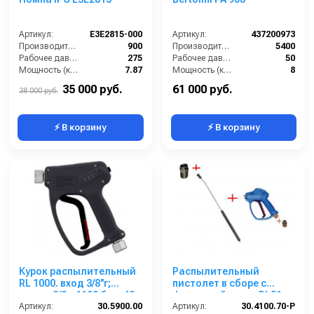
Артикул:
E3E2815-000
Артикул:
437200973
Производительность (л/ч):
900
Производительность (л/ч):
5400
Рабочее давление (бар):
275
Рабочее давление (бар):
50
Мощность (кВт):
7.87
Мощность (кВт):
8
Обороты двигателя (об/мин):
3400
Масса (кг):
25
35 000 руб.
61 000 руб.
38 000 руб.
⚡ В корзину
⚡ В корзину
Курок распылительный
Распылительный
RL 1000. вход 3/8''г;
пистолет в сборе с
выход 3/8г; 1100 бар; 40
форсункой курок RL51
л/мин.
Артикул:
30.5900.00
Артикул:
М22х1,5ш 700 мм (нерж).
30.4100.70-P