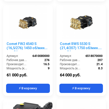
Comet FW2 4540 S
Comet RWS 5530 S
(16,5/276) 1450 об/мин
(21,4/207) 1750 об/мин.
вал 24мм
вал 24мм
Артикул:
6410080000
Артикул:
6518070000
Рабочее давление (бар):
276
Рабочее давление (бар):
207
Производительность (л/мин):
16.5
Производительность (л/мин):
21.4
Мощность (кВт):
9
Мощность (кВт):
8.3
Обороты двигателя (об/мин):
1450
Обороты двигателя (об/мин):
1750
61 000 руб.
64 000 руб.
⚡ В корзину
⚡ В корзину