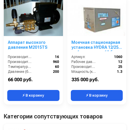
Аппарат высокого
Моечная стационарная
давления M2015TS
установка HYDRA 12/25,
на 1 оператора, 12 бар,
Производительность (л/мин):
16
25 л/мин.
Артикул:
1060
Производительность (л/ч):
960
Рабочее давление (бар):
12
Температура (°C):
60
Производительность (л/мин):
25
Давление (бар):
200
Мощность (кВт):
1.3
Вес, кг:
35
66 000 руб.
335 000 руб.
⚡ В корзину
⚡ В корзину
Категории сопутствующих товаров