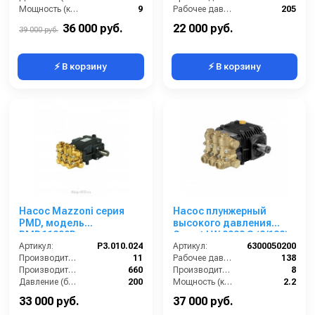
Мощность (кВт):
9
Рабочее давление (бар):
205
Обороты двигателя (об/мин):
1450
Масса (кг):
7.2
36 000 руб.
22 000 руб.
39 000 руб.
⚡ В корзину
⚡ В корзину
Насос Mazzoni серия
Насос плунжерный
PMD, модель
высокого давления
PMD11200R
Comet LW 2020 S (8/138);
Артикул:
P3.010.024
1450 об/мин. вал ø 24 мм
Артикул:
6300050200
Производительность (л/мин):
11
Рабочее давление (бар):
138
Производительность (л/ч):
660
Производительность (л/мин):
8
Давление (бар):
200
Мощность (кВт):
2.2
Мощность (л.с.):
5.5
Обороты двигателя (об/мин):
1450
33 000 руб.
37 000 руб.