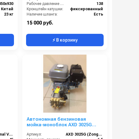
350х930
Рабочее давление (бар):
138
Китай
Кронштейн катушки:
фиксированный
23 кг
Наличие шланга:
Есть
есяцев
Страна-производитель:
Китай
15 000 руб.
⚡ В корзину
Автономная бензиновая
мойка-моноблок AXD 3025G
(Zongshen)
Soteco Optimal V640 M
Артикул:
AXD 3025G (Zongshen)