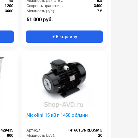
45
Мощность двигателя (лс):
6.5
1200
Скорость вращения вала (об/мин):
3400
3600
Мощность (л/с):
7.5
84
Производительность (л/ч):
720
51 000 руб.
⚡ В корзину
Nicolini 15 кВт 1450 об/мин
1429435
Артикул:
T416015/NRLG5MG
800
Мощность (л/с):
20