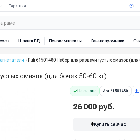
та
Гарантия
пн–
сосы
Шланги ВД
Пенокомплекты
Каналопромывки
Оч
агнетатели
Puli 61501480 Набор для раздачи густых смазок (для 
устых смазок (для бочек 50-60 кг)
На складе
Арт:
61501480
26 000 руб.
Купить сейчас