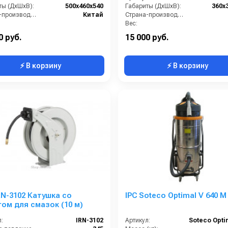
ты (ДхШхВ):
500х460х540
Габариты (ДхШхВ):
360х
Страна-производитель:
Китай
Страна-производитель:
Вес:
Гарантия:
12 м
0 руб.
15 000 руб.
⚡ В корзину
⚡ В корзину
IRN-3102 Катушка со
IPC Soteco Optimal V 640 M
ом для смазок (10 м)
:
IRN-3102
Артикул: