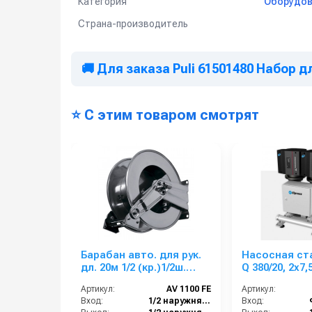
Категория
Оборудов
Рабочее давление: 346 бар.
Соединение на конце: 1/4” BSPT/NPT "папа".
Страна-производитель
Соединение: поворотное 1/4” BSP/NPS "мама".
Длина: 2 м.
🚚 Для заказа Puli 61501480 Набор д
Применение:
Ремонтные мастерские, автосервисы, станции те
⭐ С этим товаром смотрят
Барабан авто. для рук.
Насосная ст
дл. 20м 1/2 (кр.)1/2ш.
Q 380/20, 2x7,
1/2ш. 200 бар
бар, 12 поль
Артикул:
AV 1100 FE
Артикул:
Вход:
1/2 наружняя резьба
Вход: