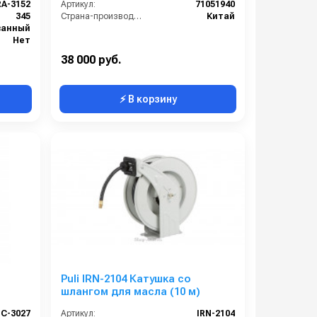
RA-3152
Артикул:
71051940
345
Страна-производитель:
Китай
ванный
Нет
Китай
38 000 руб.
⚡ В корзину
Puli IRN-2104 Катушка со
шлангом для масла (10 м)
С-3027
Артикул:
IRN-2104