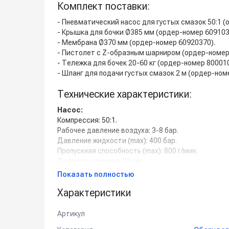
Комплект поставки:
- Пневматический насос для густых смазок 50:1 (
- Крышка для бочки Ø385 мм (ордер-номер 609103
- Мембрана Ø370 мм (ордер-номер 60920370).
- Пистолет с Z-образным шарниром (ордер-номер
- Тележка для бочек 20-60 кг (ордер-номер 800010
- Шланг для подачи густых смазок 2 м (ордер-ном
Технические характеристики:
Насос:
Компрессия: 50:1.
Рабочее давление воздуха: 3-8 бар.
Давление жидкости (max): 400 бар.
Пропускная способность (max): 800 г/мин.
Диаметр стержня: 32 мм.
Длина стержня: 480 мм.
Показать полностью
Соединение на входе (воздух): Quick Plug.
Характеристики
Соединение на выходе (смазка): 1/2’’ BSP.
Вес: 8 кг.
Артикул
Шланг: