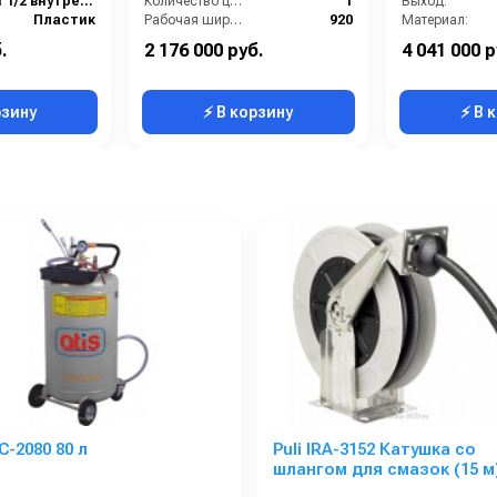
1 1/2 внутренняя резьба
Количество центральных мусоросборных валиков (шт):
1
Выход:
Пластик
Рабочая ширина (мм):
920
Материал:
380
Тип привода:
двигатель внутреннего сгорания
Производительность (л/мин
.
2 176 000 руб.
4 041 000 р
1200x1000x1370
Количество боковых подметальных щёток (шт):
1
Габаритные размер
рзину
⚡ В корзину
⚡ В 
C-2080 80 л
Puli IRA-3152 Катушка со
шлангом для смазок (15 м