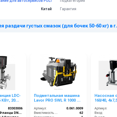
Подкатегория
ание для автосервисов PULI
Гарантия
Китай
ля раздачи густых смазок (для бочек 50-60 кг) в 
хобслуживания, сельское хозяйство, строительные площадки.
анция LDC-
Подметальная машина
Насосная 
5 КВт, 20
Lavor PRO SWL R 1000 ST
160/40, 4x7,
зователей
BIN-UP
8 пользов
83303006
Артикул:
0.061.0009
Артикул:
Фланцы DN100
Вместимость бункера (л):
62
Вход: