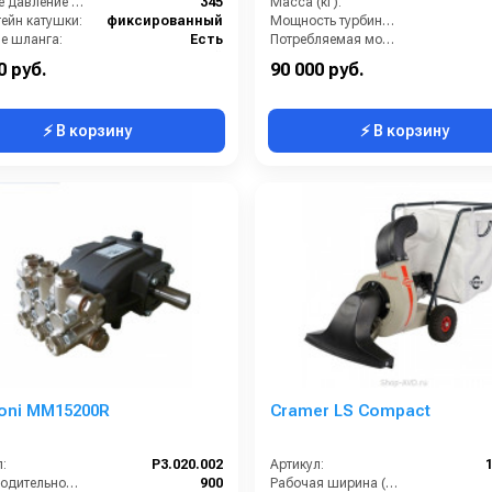
Рабочее давление (бар):
345
Масса (кг):
ейн катушки:
фиксированный
Мощность турбины (Вт):
е шланга:
Есть
Потребляемая мощность (Вт):
Страна-производитель:
Китай
Уровень шума (дБ):
0 руб.
90 000 руб.
⚡ В корзину
⚡ В корзину
oni MM15200R
Cramer LS Compact
:
P3.020.002
Артикул:
Производительность (л/ч):
900
Рабочая ширина (мм):