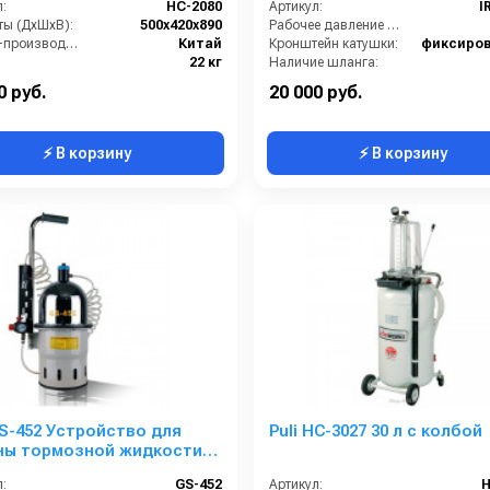
:
НС-2080
Артикул:
I
ты (ДхШхВ):
500х420х890
Рабочее давление (бар):
Страна-производитель:
Китай
Кронштейн катушки:
фиксиро
22 кг
Наличие шланга:
ия:
12 месяцев
Страна-производитель:
0 руб.
20 000 руб.
⚡ В корзину
⚡ В корзину
GS-452 Устройство для
Puli HC-3027 30 л с колбой
ны тормозной жидкости
:
GS-452
Артикул:
Н