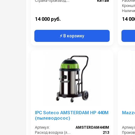
Страна-производитель:
Китай
Кроншт
Наличи
14 000 руб.
14 00
⚡ В корзину
IPC Soteco AMSTERDAM HP 440M
Mazz
(пылеводосос)
Артикул:
AMSTERDAM440M
Артикул
Расход воздуха (л/сек):
213