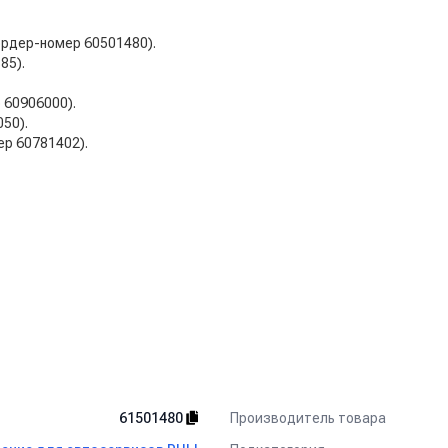
ордер-номер 60501480).
85).
 60906000).
50).
ер 60781402).
Производитель товара
61501480