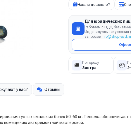
Нашли дешевле?
Спо
Для юридических лиц
Работаем с НДС, безналич
Индивидуальные условия д
запросов
info@shop-avd.ru
Оформ
По городу
П
🚚
📦
Завтра
2
окупают у нас?
Отзывы
ирования густых смазок из бочек 50-60 кг. Тележка обеспечивает
по помещению авторемонтной мастерской.