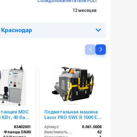
Солидолонагнетатели PULI
12 месяцев
г. Краснодар
станция MDC
Подметальная машина
АВД 25/80
5 КВт, 40 бар,
Lavor PRO SWL R 1000 ET
ателей
BIN-UP (без З/У и АКБ)
83402001
Артикул:
0.061.0008
Артикул:
Фланцы DN80
Вместимость бункера (л):
62