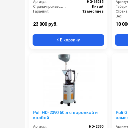
Артикул:
HG-68213
Артикул
кг)
Страна-производитель:
Китай
Габари
Гарантия:
12 месяцев
Вес:
Гарант
23 000 руб.
10 00
⚡ В корзину
Puli HD-2390 50 л с воронкой и
Puli 
колбой
заме
(10 л)
Артикул:
HD-2390
Артикул