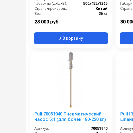
Габариты (ДхШхВ):
500х455х1265
Габари
Страна-производитель:
Китай
Вес:
36 кг
Гарантия:
12 месяцев
28 000 руб.
30 00
⚡ В корзину
Puli 70051940 Пневматический
Puli 
насос 5:1 (для бочек 180-220 кг)
шланг
Артикул:
70051940
Артикул