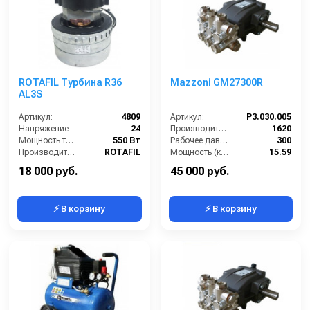
ROTAFIL Турбина R36
Mazzoni GM27300R
AL3S
Артикул:
4809
Артикул:
P3.030.005
Напряжение:
24
Производительность (л/ч):
1620
Мощность турбины:
550 Вт
Рабочее давление (бар):
300
Производитель:
ROTAFIL
Мощность (кВт):
15.59
Масса (кг):
12.4
18 000 руб.
45 000 руб.
⚡ В корзину
⚡ В корзину