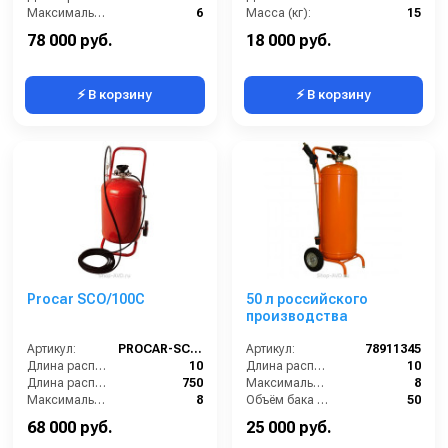
Максимальное давление на выходе (бар):
6
Масса (кг):
15
Объём бака / ресивера (л):
24
Габариты:
360х340х800 мм
78 000 руб.
18 000 руб.
⚡ В корзину
⚡ В корзину
Procar SCO/100C
50 л российского
производства
Артикул:
PROCAR-SCO100C
Артикул:
78911345
Длина распылительного шланга (м):
10
Длина распылительного шланга (м):
10
Длина распылителя (мм):
750
Максимальное давление на выходе (бар):
8
Максимальное давление на выходе (бар):
8
Объём бака / ресивера (л):
50
Объём бака / ресивера (л):
100
Тип оборудования:
пеногенератор
68 000 руб.
25 000 руб.