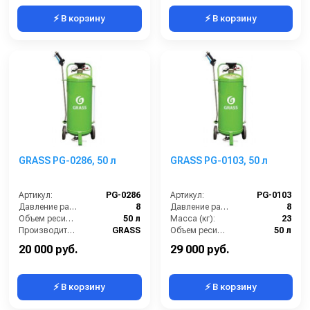
⚡ В корзину
⚡ В корзину
GRASS PG-0286, 50 л
GRASS PG-0103, 50 л
Артикул:
PG-0286
Артикул:
PG-0103
Давление разбрызгивания (бар):
8
Давление разбрызгивания (бар):
8
Объем ресивера:
50 л
Масса (кг):
23
Производитель:
GRASS
Объем ресивера:
50 л
Материал корпуса:
Сталь окрашенная
Производитель:
GRASS
20 000 руб.
29 000 руб.
⚡ В корзину
⚡ В корзину