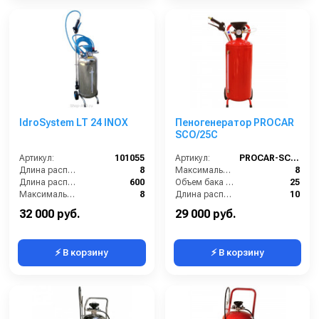
IdroSystem LT 24 INOX
Пеногенератор PROCAR
SCO/25C
Артикул:
101055
Артикул:
PROCAR-SCO25C
Длина распылительного шланга (м):
8
Максимальное давление (бар):
8
Длина распылителя (мм):
600
Объем бака (л):
25
Максимальное давление на выходе (бар):
8
Длина распылительного шланга (м):
10
Объём бака / ресивера (л):
24
Масса (кг):
15
32 000 руб.
29 000 руб.
⚡ В корзину
⚡ В корзину