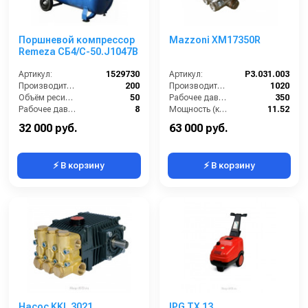
Поршневой компрессор
Mazzoni XM17350R
Remeza СБ4/С-50.J1047B
Артикул:
1529730
Артикул:
P3.031.003
Производительность (л/мин):
200
Производительность (л/ч):
1020
Объём ресивера (л):
50
Рабочее давление (бар):
350
Рабочее давление (бар):
8
Мощность (кВт):
11.52
Мощность (кВт):
1.5
Масса (кг):
12.4
32 000 руб.
63 000 руб.
⚡ В корзину
⚡ В корзину
Насос KKL 3021
IPG TX 13