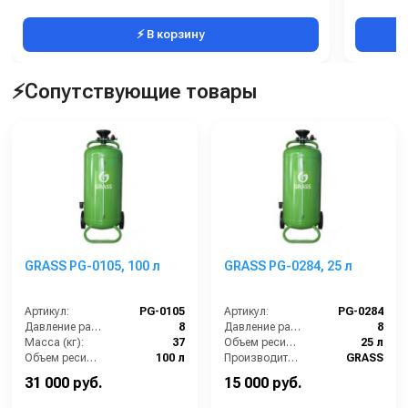
⚡ В корзину
⚡Сопутствующие товары
GRASS PG-0105, 100 л
GRASS PG-0284, 25 л
Артикул:
PG-0105
Артикул:
PG-0284
Давление разбрызгивания (бар):
8
Давление разбрызгивания (бар):
8
Масса (кг):
37
Объем ресивера:
25 л
Объем ресивера:
100 л
Производитель:
GRASS
Производитель:
GRASS
Материал корпуса:
Сталь окрашенная
31 000 руб.
15 000 руб.