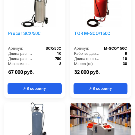
Procar SCX/50C
TOR M-SCO/150C
Артикул:
SCX/50C
Артикул:
М-SCO/150C
Длина распылительного шланга (м):
10
Рабочее давление (бар):
8
Длина распылителя (мм):
750
Длина шланга (м):
10
Максимальное давление на выходе (бар):
8
Масса (кг):
38
Объём бака / ресивера (л):
50
Габариты:
700х570х1100 мм
67 000 руб.
32 000 руб.
⚡ В корзину
⚡ В корзину