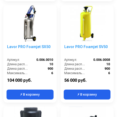
Lavor PRO Foamjet SX50
Lavor PRO Foamjet SV50
Артикул:
0.006.0010
Артикул:
0.006.0008
Длина распылительного шланга (м):
10
Длина распылительного шланга (м):
10
Длина распылителя (мм):
900
Длина распылителя (мм):
900
Максимальное давление на выходе (бар):
6
Максимальное давление на выходе (бар):
6
Объём бака / ресивера (л):
50
Объём бака / ресивера (л):
50
104 000 руб.
56 000 руб.
⚡ В корзину
⚡ В корзину