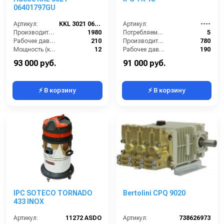
06401797GU
Артикул:
KKL 3021 06401797GU
Артикул:
----
Производительность (л/ч):
1980
Потребляемая мощность (кВт):
5
Рабочее давление (бар):
210
Производительность (л/ч):
780
Мощность (кВт):
12
Рабочее давление (бар):
190
Масса (кг):
16,1
Мощность (кВт):
5
93 000 руб.
91 000 руб.
⚡ В корзину
⚡ В корзину
IPC SOTECO TORNADO
Bertolini CPQ 9020
433 INOX
Артикул:
11272 ASDO
Артикул:
738626973