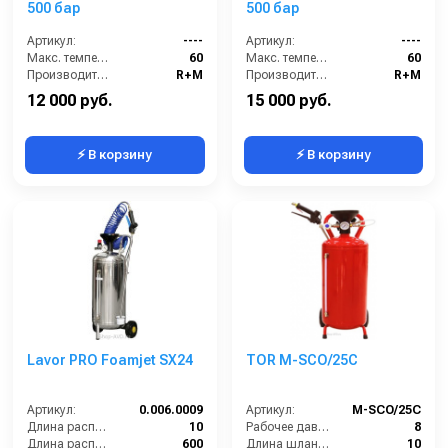
500 бар
500 бар
Артикул:
----
Артикул:
----
Макс. температура горячей воды (°C):
60
Макс. температура горячей воды (°C):
60
Производитель:
R+M
Производитель:
R+M
12 000 руб.
15 000 руб.
⚡ В корзину
⚡ В корзину
Lavor PRO Foamjet SX24
TOR M-SCO/25C
Артикул:
0.006.0009
Артикул:
M-SCO/25C
Длина распылительного шланга (м):
10
Рабочее давление (бар):
8
Длина распылителя (мм):
600
Длина шланга (м):
10