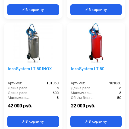
⚡ В корзину
⚡ В корзину
IdroSystem LT 50 INOX
IdroSystem LT 50
Артикул:
101060
Артикул:
101030
Длина распылительного шланга (м):
8
Длина распылительного шланга (м):
8
Длина распылителя (мм):
600
Максимальное давление на выходе (бар):
8
Максимальное давление на выходе (бар):
8
Объём бака / ресивера (л):
50
Объём бака / ресивера (л):
50
Габариты (ДхШхВ):
400х400х1040
42 000 руб.
22 000 руб.
⚡ В корзину
⚡ В корзину