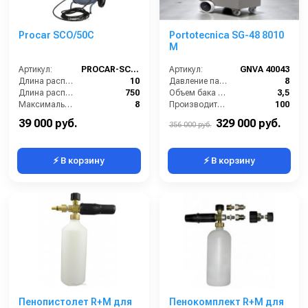
Procar SCO/50C
Portotecnica SG-48 8010
M
Артикул:
PROCAR-SCO50C
Артикул:
GNVA 40043
Длина распылительного шланга (м):
10
Давление пара (бар):
8
Длина распылителя (мм):
750
Объем бака (л):
3,5
Максимальное давление на выходе (бар):
8
Производительность пара (гр/мин):
100
Объём бака / ресивера (л):
50
Мощность (Вт):
3200
39 000 руб.
329 000 руб.
356 000 руб.
⚡ В корзину
⚡ В корзину
Пенопистолет R+M для
Пенокомплект R+M для