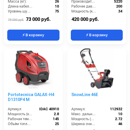
Масса (кг):
26
Производительность (л/ч):
5220
Длина кабеля (м):
10
Рабочее давление (бар):
200
Уровень шума (дБ):
75
Мощность (кВт):
34
Количество турбин (шт):
3
Масса (кг):
55
73 000 руб.
420 000 руб.
79 000 руб.
⚡ В корзину
⚡ В корзину
Portotecnica GALAX-H4
SnowLine 46E
D1310P4 М
Артикул:
IDAC 40910
Артикул:
112932
Мощность (кВт):
2.8
Макс. дальность выброса (м):
10
Рабочая температура горячей воды (°C):
145
Мощность (л/с):
2.72
Объём топливного бака (л):
25
Ширина очистки (см):
46
Расход топлива (кг/ч):
3.8
Мощность (кВт):
2