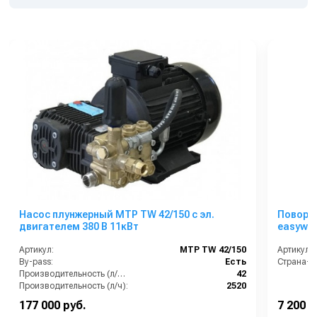
Насос плунжерный MTP TW 42/150 с эл.
Поворо
двигателем 380 В 11кВт
easywas
Артикул:
MTP TW 42/150
Артикул:
By-pass:
Есть
Страна-п
Производительность (л/мин):
42
Производительность (л/ч):
2520
В коробке:
1
177 000 руб.
7 200 р
Вес, кг:
100