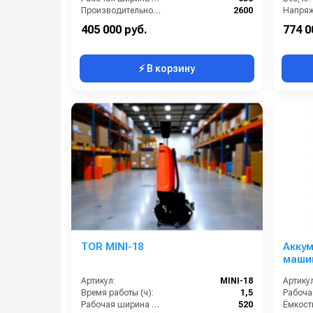
Производительность по площади (м2/ч):
2600
Напряж
Электропитание (В):
220
Сегмент
405 000 руб.
774 0
⚡ В корзину
TOR MINI-18
Акку
маши
Артикул:
MINI-18
Артикул
Время работы (ч):
1,5
Рабочая ширина щеток (мм):
520