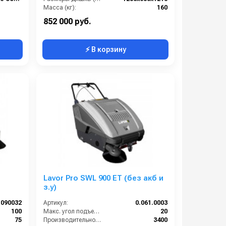
Масса (кг):
160
Количество щеток (шт):
1
852 000 руб.
⚡ В корзину
Lavor Pro SWL 900 ET (без акб и
з.у)
090032
Артикул:
0.061.0003
100
Макс. угол подъема (%):
20
75
Производительность по площади (м2/ч):
3400