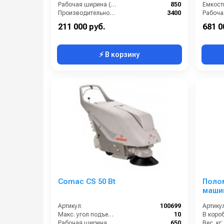
Рабочая ширина (мм):
850
Производительность по площади (м2/ч):
3400
Количество щеток (шт):
1
Мощнос
211 000 руб.
681 0
⚡ В корзину
Comac CS 50 Bt
Поло
машин
ADVA
Артикул:
100699
Артикул
Макс. угол подъема (%):
10
В короб
Рабочая ширина щеток (мм):
650
Вес, кг: