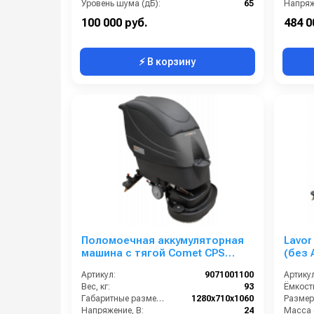
Уровень шума (дБ):
65
Напряж
Время полной зарядки аккумулятора (ч):
2,5
100 000 руб.
484 0
⚡ В корзину
Поломоечная аккумуляторная
Lavor
машина с тягой Comet CPS
(без 
65BT; без АКБ и ЗУ
Артикул:
9071001100
Артикул
Вес, кг:
93
Габаритные размеры, мм:
1280x710x1060
Напряжение, В:
24
Масса (