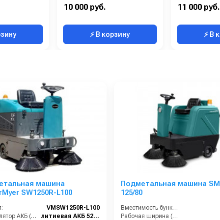
25x66x84
Сегмент:
Барабаны Ramex
10 000 руб.
11 000 руб.
84
рзину
⚡ В корзину
⚡ В 
етальная машина
Подметальная машина SM
rMyer SW1250R-L100
125/80
:
VMSW1250R-L100
Вместимость бункера (л):
Аккумулятор АКБ (В/А·ч):
литиевая АКБ 52 Ач С2
Рабочая ширина (мм):