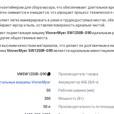
контейнером для сбора мусора, что обеспечивает длительное вр
легко снимается и очищается, что упрощает процесс технического
ляет легко маневрировать в узких и труднодоступных местах, обе
рают мусор и пыль, оставляя поверхность идеально чистой.
лают подметальную машину
VinnerMyer SW1250R-G90
идеальным р
 другие общественные места.
и высоким качеством материалов, что делает ее долговечным и н
шина
VinnerMyer SW1250R-G90
является идеальным инвестиционн
Производитель товара
VMSW1250R-G90
Аккумулятор АКБ (В/А·ч)
тальные машины VinnerMyer
Рабочая ширина (мм)
50
Мощность (Вт)
350
Производительность по площади
50 л