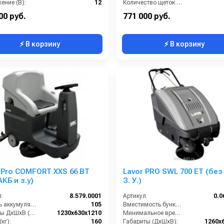
ение (В):
12
Количество щеток (шт):
Производительность по площади (м2/ч):
2600
Масса (кг):
00 руб.
771 000 руб.
⚡ В корзину
⚡ В корзину
 Pro COMFORT XXS 66 BT
Lavor PRO SWL 700 ET (без
АКБ и з.у)
З. У.)
:
8.579.0001
Артикул:
0.0
Ёмкость аккумуляторов (Ач):
105
Вместимость бункера (л):
Размеры ДхШхВ (мм):
1230x630x1210
Минимальное время работы (ч):
кг):
160
Габариты (ДхШхВ):
1260х