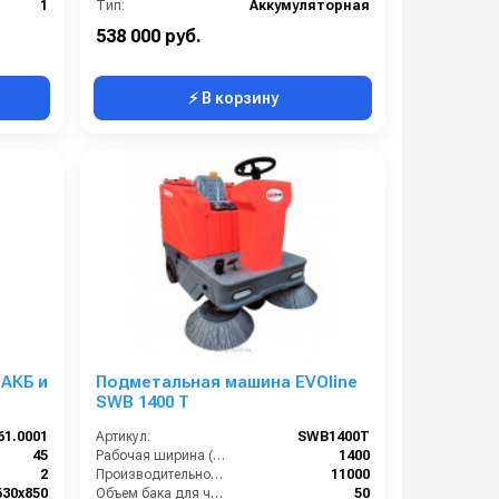
1
Тип:
Аккумуляторная
357
Тип машины:
Аккумуляторная
538 000 руб.
⚡ В корзину
 АКБ и
Подметальная машина EVOline
SWB 1400 T
61.0001
Артикул:
SWB1400T
45
Рабочая ширина (мм):
1400
2
Производительность по площади (м2/ч):
11000
630х850
Объем бака для чистой воды, л:
50