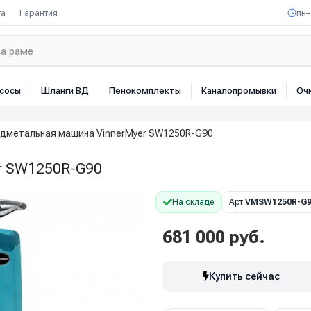
та
Гарантия
пн–
сосы
Шланги ВД
Пенокомплекты
Каналопромывки
Оч
дметальная машина VinnerMyer SW1250R-G90
r SW1250R-G90
На складе
Арт:
VMSW1250R-G
681 000 руб.
Купить сейчас