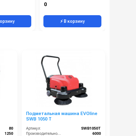
Вес, кг:
224
0
0
Габаритные размеры, мм:
703х525х670
корзину
⚡ В корзину
⚡ 
Подметальная машина EVOline
SWB 1050 T
80
Артикул:
SWB1050T
1250
Производительность по площади (м2/ч):
6000