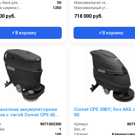
Емкость бака для мусора (л):
50
Максимальная скорость движения (км/ч):
Рабочая ширина (мм):
1250
Максимальный угол наклона (%):
ть (Вт):
1300
00 руб.
718 000 руб.
⚡ В корзину
⚡ В корзину
моечная аккумуляторная
Comet CPS 50BY; без АКБ с
а с тягой Comet CPS 65
RE
NCE BYT
:
9071002300
Артикул:
907
ке:
1
Вес, кг:
100
Сегмент: