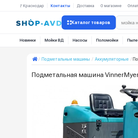
🚩Краснодар
Контакты
Доставка
О магазине
Опла
Каталог товаров
Новинки
Мойки ВД
Насосы
Поломойки
Пыле
Подметальные машины
Аккумуляторные
По
Подметальная машина VinnerMye