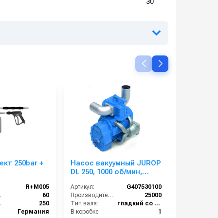
30
кт 250bar +
Насос вакуумный JUROP
Насос ва
DL 250, 1000 об/мин,
DL 300, 1
правое вращение,
правое вращение,
R+M005
Артикул:
G407530100
Артикул:
пневмоклапан
пневмок
 (°C):
60
Производительность (л/мин):
25000
В коробке:
р):
250
Тип вала:
гладкий со шпонкой
Вес, кг:
Германия
В коробке:
1
Сегмент: