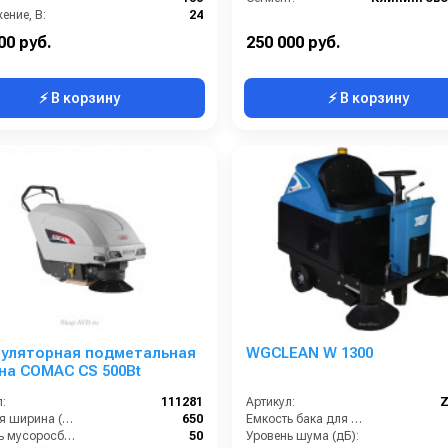
ение, В:
24
:
Клининговое оборудование
00 руб.
250 000 руб.
⚡ В корзину
⚡ В корзину
муляторная подметальная
WGCLEAN W 1300
на COMAC CS 500Bt
:
111281
Артикул:
Z
Рабочая ширина (мм):
650
Емкость бака для мусора (л):
Ёмкость мусоросборника (л):
50
Уровень шума (дБ):