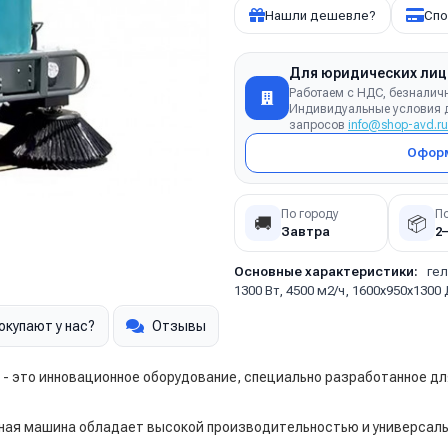
Нашли дешевле?
Спо
Для юридических лиц
Работаем с НДС, безналич
Индивидуальные условия д
запросов
info@shop-avd.ru
Оформ
По городу
П
🚚
📦
Завтра
2
Основные характеристики:
гел
1300 Вт, 4500 м2/ч, 1600х950х1300
окупают у нас?
Отзывы
- это инновационное оборудование, специально разработанное дл
ая машина обладает высокой производительностью и универсаль