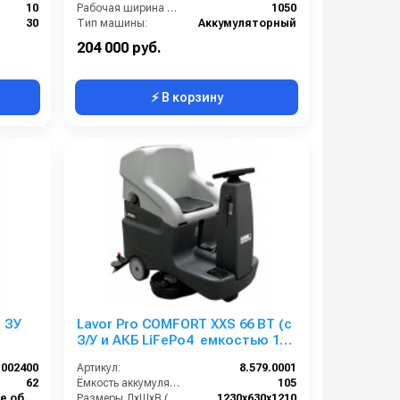
10
Рабочая ширина щетки, мм:
1050
30
Тип машины:
Аккумуляторный
Мусоросборник:
35 л
204 000 руб.
⚡ В корзину
 ЗУ
Lavor Pro COMFORT XXS 66 BT (с
З/У и АКБ LiFePo4 емкостью 100
Ah)
1002400
Артикул:
8.579.0001
62
Ёмкость аккумуляторов (Ач):
105
Клининговое оборудование
Размеры ДхШхВ (мм):
1230x630x1210