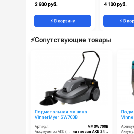
Вес, кг:
0.139
Габаритные размеры, мм:
2 900 руб.
4 100 руб.
Габаритные размеры, мм:
25x66x84
Длина (мм):
⚡ В корзину
⚡ В ко
⚡Сопутствующие товары
Подметальная машина
Подм
VinnerMyer SW700B
Vinne
Артикул:
VMSW700B
Артикул
Аккумулятор АКБ (В/А·ч):
литиевая АКБ 24Ач