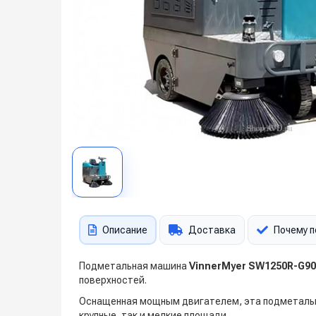
Описание
Доставка
Почему п
Подметальная машина
VinnerMyer SW1250R-G90
поверхностей.
Оснащенная мощным двигателем, эта подметальн
крупные, так и мелкие площади.