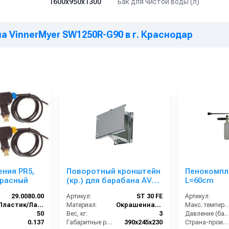
Бак для чистой воды (л)
1600х950х1300
 VinnerMyer SW1250R-G90 в г. Краснодар
ния PR5,
Поворотный кронштейн
Пенокомпле
 красный
(кр.) для барабана AV
L=60cm
3000-3500
29.0080.00
Артикул:
ST 30 FE
Артикул:
Пластик/Латунь
Материал:
Окрашенная сталь
Макс. температура горячей воды
50
Вес, кг:
3
Давление (ба
0.137
Габаритные размеры, мм:
390x245x230
Страна-производитель: