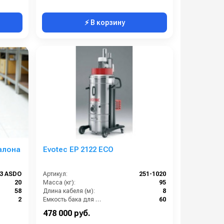
⚡ В корзину
алона
Evotec EP 2122 ECO
13 ASDO
Артикул:
251-1020
20
Масса (кг):
95
58
Длина кабеля (м):
8
2
Емкость бака для мусора (л):
60
1400
Потребляемая мощность (кВт):
2.2
478 000 руб.