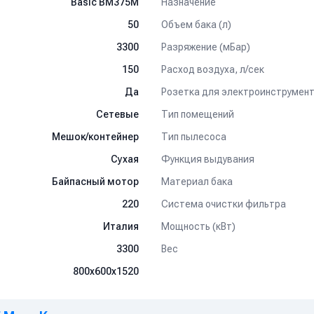
Назначение
Basic BM375M
Объем бака (л)
50
Разряжение (мБар)
3300
Расход воздуха, л/сек
150
Розетка для электроинструмен
Да
Тип помещений
Сетевые
Тип пылесоса
Мешок/контейнер
Функция выдувания
Сухая
Материал бака
Байпасный мотор
Система очистки фильтра
220
Мощность (кВт)
Италия
Вес
3300
800x600x1520