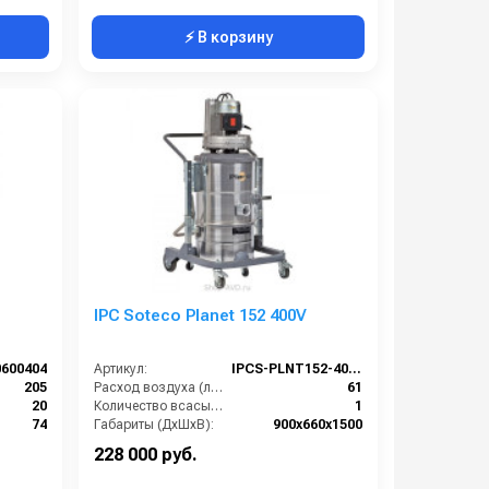
⚡ В корзину
IPC Soteco Planet 152 400V
0600404
Артикул:
IPCS-PLNT152-400V
205
Расход воздуха (л/сек):
61
20
Количество всасывающих турбин (шт):
1
74
Габариты (ДхШхВ):
900х660х1500
мешок
Длина сетевого шнура (м):
8
228 000 руб.