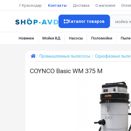
🚩Краснодар
Контакты
Доставка
О магазине
Опла
Каталог товаров
Новинки
Мойки ВД
Насосы
Поломойки
Пыле
Промышленные пылесосы
Однофазные пылес
COYNCO Basic WM 375 M