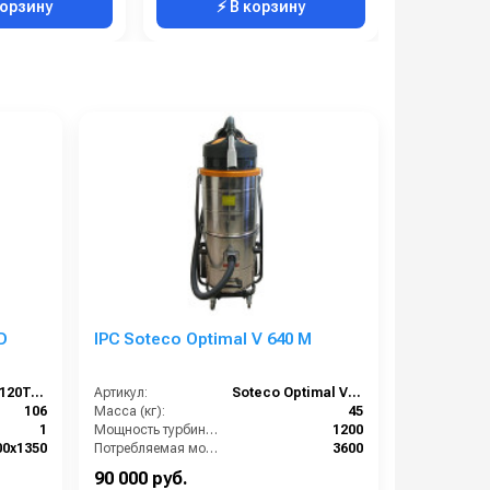
корзину
⚡ В корзину
⚡ 
D
IPC Soteco Optimal V 640 M
DT-DLRM-55120T-HD
Артикул:
Soteco Optimal V640 M
106
Масса (кг):
45
1
Мощность турбины (Вт):
1200
00х1350
Потребляемая мощность (Вт):
3600
460-500
Уровень шума (дБ):
84
90 000 руб.