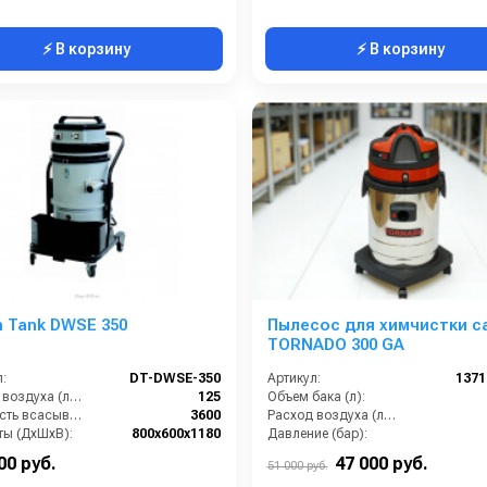
⚡ В корзину
⚡ В корзину
n Tank DWSE 350
Пылесос для химчистки с
TORNADO 300 GA
:
DT-DWSE-350
Артикул:
137
Расход воздуха (л/сек):
125
Объем бака (л):
Мощность всасывающих турбин (Вт):
3600
Расход воздуха (л/сек):
ты (ДхШхВ):
800х600х1180
Давление (бар):
Площадь основного фильтра (см2):
12000
Мощность (Вт):
00 руб.
47 000 руб.
51 000 руб.