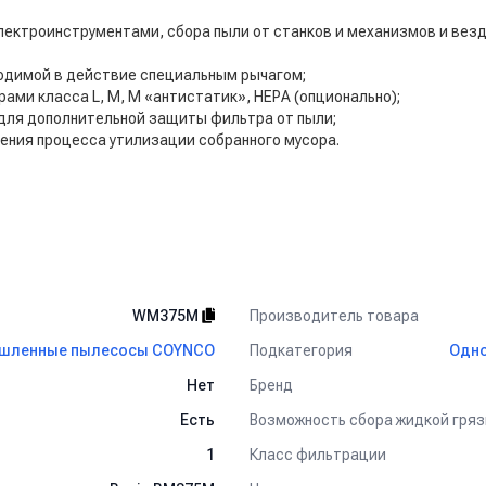
электроинструментами, сбора пыли от станков и механизмов и вез
одимой в действие специальным рычагом;
ми класса L, M, M «антистатик», НЕРА (опционально);
 для дополнительной защиты фильтра от пыли;
ения процесса утилизации собранного мусора.
Производитель товара
WM375M
Подкатегория
шленные пылесосы COYNCO
Одно
Бренд
Нет
Возможность сбора жидкой гряз
Есть
Класс фильтрации
1