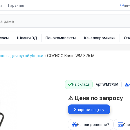
та
Гарантия
пн–
сосы
Шланги ВД
Пенокомплекты
Каналопромывки
Оч
осы для сухой уборки
COYNCO Basic WM 375 M
На складе
Арт:
WM375M
⚠️ Цена по запросу
Запросить цену
Нашли дешевле?
Спо