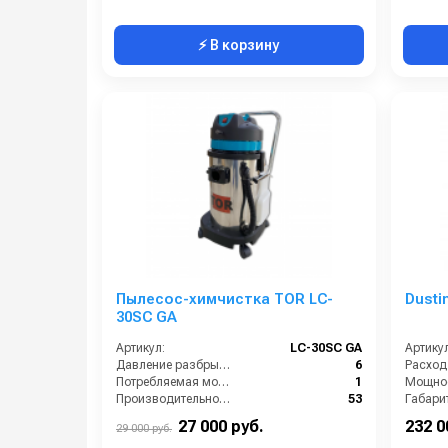
⚡ В корзину
Пылесос-химчистка TOR LC-
Dusti
30SC GA
Артикул:
LC-30SC GA
Артикул
Давление разбрызгивания (бар):
6
Потребляемая мощность (кВт):
1
Производительность (л/ч):
53
Габари
Напряжение (В):
220
27 000 руб.
232 0
29 000 руб.