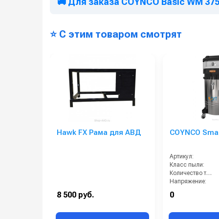
🚚 Для заказа COYNCO Basic WM 375
⭐ С этим товаром смотрят
Hawk FX Рама для АВД
COYNCO Smar
Артикул:
Класс пыли:
Количество турбин (шт):
Напряжение:
HEPA фильтр в комплекте:
8 500 руб.
0
Возможность подключения электрощетки: