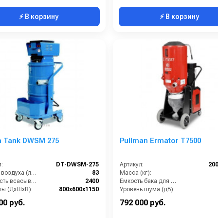
⚡ В корзину
⚡ В корзину
n Tank DWSM 275
Pullman Ermator T7500
:
DT-DWSM-275
Артикул:
20
Расход воздуха (л/сек):
83
Масса (кг):
Мощность всасывающих турбин (Вт):
2400
Емкость бака для мусора (л):
ты (ДхШхВ):
800х600х1150
Уровень шума (дБ):
Площадь основного фильтра (см2):
12000
Тип пылесборника:
00 руб.
792 000 руб.