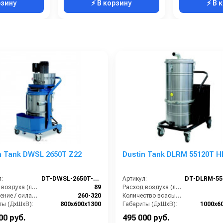
рзину
⚡ В корзину
⚡ В 
n Tank DWSL 2650T Z22
Dustin Tank DLRM 55120T H
:
DT-DWSL-2650T-Z22
Артикул:
Расход воздуха (л/сек):
89
Расход воздуха (л/сек):
Разрежение / сила всасывания (мбар):
260-320
Количество всасывающих турбин (шт):
ты (ДхШхВ):
800х600х1300
Габариты (ДхШхВ):
1000х6
Вместимость мусоросборника (л):
50
Разрежение / сила всасывания (мбар):
00 руб.
495 000 руб.