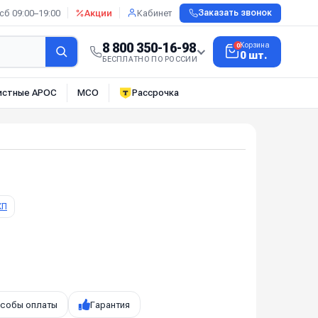
сб 09:00–19:00
Акции
Кабинет
Заказать звонок
8 800 350-16-98
Корзина
0
0 шт.
БЕСПЛАТНО ПО РОССИИ
истные АРОС
МСО
Рассрочка
КП
собы оплаты
Гарантия