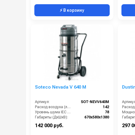
⚡ В корзину
Soteco Nevada V 640 M
Dusti
Артикул:
SOT-NEVV640M
Артикул
Расход воздуха (л/сек):
142
Уровень шума IEC 704 (дБ(А)):
78
Габариты (ДхШхВ):
670х580х1380
Габари
Вместимость мусоросборника (л):
65
142 000 руб.
297 0