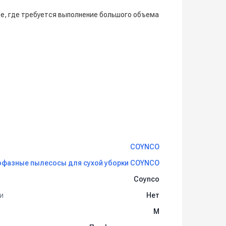
де, где требуется выполнение большого объема
COYNCO
фазные пылесосы для сухой уборки COYNCO
Coynco
и
Нет
M