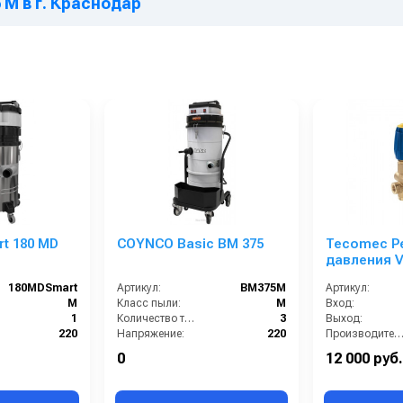
 M в г. Краснодар
t 180 MD
COYNCO Basic BM 375
Tecomec Р
давления 
180MDSmart
Артикул:
BM375M
Артикул:
М
Класс пыли:
М
Вход:
1
Количество турбин (шт):
3
Выход:
220
Напряжение:
220
Производительность (л/мин
Нет
HEPA фильтр в комплекте:
Нет
Температура
0
12 000 руб.
Нет
Возможность подключения электрощетки:
Нет
Рабочее давлени