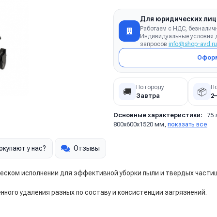
Для юридических лиц
Работаем с НДС, безналич
Индивидуальные условия д
запросов
info@shop-avd.ru
Оформ
По городу
П
🚚
📦
Завтра
2
Основные характеристики:
75 
800x600x1520 мм,
показать все
окупают у нас?
Отзывы
ском исполнении для эффективной уборки пыли и твердых частиц,
ного удаления разных по составу и консистенции загрязнений.