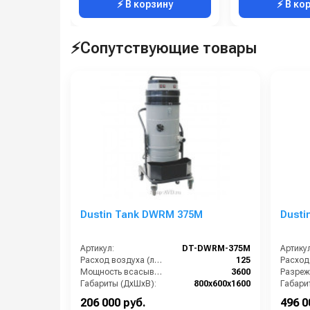
⚡ В корзину
⚡ В ко
⚡Сопутствующие товары
Dustin Tank DWRM 375M
Dusti
Артикул:
DT-DWRM-375M
Артикул
Расход воздуха (л/сек):
125
Мощность всасывающих турбин (Вт):
3600
Габариты (ДхШхВ):
800х600х1600
Габари
Площадь основного фильтра (см2):
20000
206 000 руб.
496 0