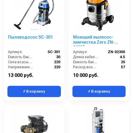
Пылеводосос SC-301
Моющий пылесос-
химчистка Zero ZN-
02300
Артикул:
SC-301
Артикул:
ZN-02300
Ёмкость бака (л):
30
Длина кабеля (м):
4.5
Сила всасывания (мбар):
220
Ёмкость бака (л):
20
Напряжение (В):
220
Расход воздуха (л/сек):
57
Мощность (кВт):
1
Сила всасывания (мбар):
210
13 000 руб.
10 000 руб.
⚡ В корзину
⚡ В корзину