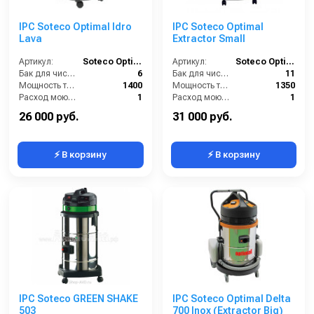
IPC Soteco Optimal Idro
IPC Soteco Optimal
Lava
Extractor Small
Артикул:
Soteco Optimal Idro Lava
Артикул:
Soteco Optimal Extractor Small
Бак для чистой воды (л):
6
Бак для чистой воды (л):
11
Мощность турбины (Вт):
1400
Мощность турбины (Вт):
1350
Расход моющего раствора (л/мин):
1
Расход моющего раствора (л/мин):
1
Разряжение (мБар):
240
Разряжение (мБар):
247
26 000 руб.
31 000 руб.
⚡ В корзину
⚡ В корзину
IPC Soteco GREEN SHAKE
IPC Soteco Optimal Delta
503
700 Inox (Extractor Big)