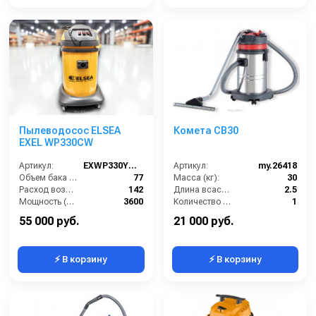
Пылеводосос ELSEA
Комета CB30
EXEL WP330CW
Артикул:
EXWP330YCW2
Артикул:
my.26418
Объем бака (л):
77
Масса (кг):
30
Расход воздуха (л/сек):
142
Длина всасывающего шланга (м):
2.5
Мощность (Вт):
3600
Количество турбин (шт):
1
Напряжение (В):
220
Емкость бака для мусора (л):
30
55 000 руб.
21 000 руб.
⚡ В корзину
⚡ В корзину