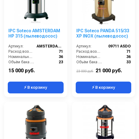
IPC Soteco AMSTERDAM
IPC Soteco PANDA 515/33
HP 315 (пылеводосос)
XP INOX (пылеводосос)
Артикул:
AMSTERDAM315
Артикул:
09711 ASDO
Расход воздуха (л/сек):
71
Расход воздуха (л/сек):
71
Номинальный диаметр принадлежностей (мм):
36
Номинальный диаметр принадлежностей (мм):
36
Объём бака (л):
23
Объём бака (л):
33
Разрежение / сила всасывания (мбар):
235
Рабочая ширина основной насадки (мм):
250
15 000 руб.
21 000 руб.
23 000 руб.
⚡ В корзину
⚡ В корзину