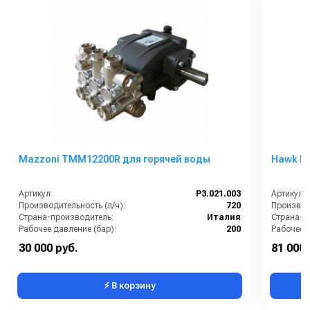
Mazzoni TMM12200R для горячей воды
Hawk M
Артикул:
P3.021.003
Артикул:
Производительность (л/ч):
720
Производи
Страна-производитель:
Италия
Страна-п
Рабочее давление (бар):
200
Рабочее д
Мощность (кВт):
4.6
Мощность
30 000 руб.
81 000 
Масса (кг):
8.2
Электропи
⚡ В корзину