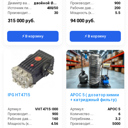
Диаметр вала (мм):
двойной Ø24 мм
Производительность (л/ч):
900
Источник питания (~/В/Гц):
400/50
Рабочее давление (бар):
200
Производительность (л/мин):
30
Мощность (кВт):
5.5
Давление (бар):
200
Электропитание (В):
380
315 000 руб.
94 000 руб.
⚡ В корзину
⚡ В корзину
IPG HT4715
АРОС 5 ( дозатор химии
+ катриджный фильтр)
Артикул:
VHT4715-000
Артикул:
АРОС 5
Производительность (л/ч):
900
Количество моечных постов (шт):
6
Рабочее давление (бар):
160
Потребляемая мощность (кВт):
3.2
Мощность (кВт):
4.56
Производительность (л/ч):
5000