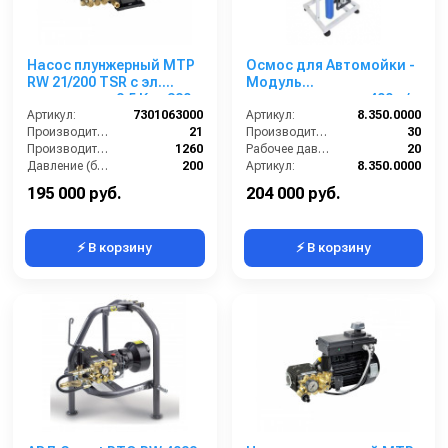
Насос плунжерный MTP
Осмос для Автомойки -
RW 21/200 TSR с эл.
Модуль
двигателем 8,5 Квт 380
водоподготовки 400 л/ч
В
Артикул:
7301063000
Артикул:
8.350.0000
Производительность (л/мин):
21
Производительность (л/мин):
30
Производительность (л/ч):
1260
Рабочее давление (бар):
20
Давление (бар):
200
Артикул:
8.350.0000
Рабочее давление (бар):
200
Страна-производитель:
Россия
195 000 руб.
204 000 руб.
⚡ В корзину
⚡ В корзину