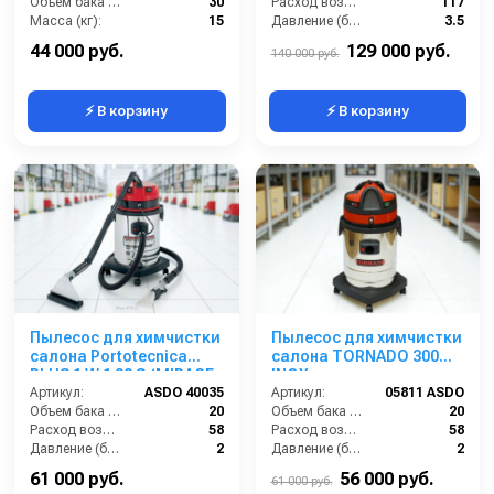
Объем бака (л):
30
Расход воздуха (л/сек):
117
Масса (кг):
15
Давление (бар):
3.5
Потребляемая мощность (Вт):
1200
Мощность (Вт):
2400
44 000 руб.
129 000 руб.
140 000 руб.
⚡ В корзину
⚡ В корзину
Пылесос для химчистки
Пылесос для химчистки
салона Portotecnica
салона TORNADO 300
PLUS 1 W 1 32 S (MIRAGE
INOX
PLUS)
Артикул:
ASDO 40035
Артикул:
05811 ASDO
Объем бака (л):
20
Объем бака (л):
20
Расход воздуха (л/сек):
58
Расход воздуха (л/сек):
58
Давление (бар):
2
Давление (бар):
2
Мощность (Вт):
1200
Мощность (Вт):
1400
61 000 руб.
56 000 руб.
61 000 руб.