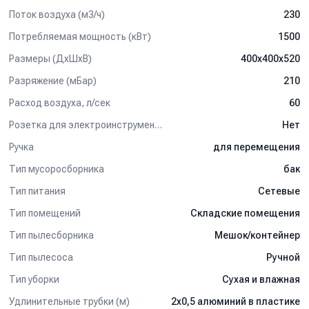
Поток воздуха (м3/ч)
230
Потребляемая мощность (кВт)
1500
Размеры (ДхШхВ)
400x400x520
Разряжение (мБар)
210
Расход воздуха, л/сек
60
Розетка для электроинструмента
Нет
Ручка
для перемещения
Тип мусоросборника
бак
Тип питания
Сетевые
Тип помещений
Складские помещения
Тип пылесборника
Мешок/контейнер
Тип пылесоса
Ручной
Тип уборки
Сухая и влажная
Удлинительные трубки (м)
2х0,5 алюминий в пластике