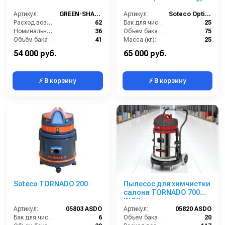
Артикул:
GREEN-SHAKE503
Артикул:
Soteco Optimal Extractor Big
Расход воздуха (л/сек):
62
Бак для чистой воды (л):
25
Номинальный диаметр принадлежностей (мм):
36
Объем бака (л):
75
Объём бака (л):
41
Масса (кг):
25
Разрежение / сила всасывания (мбар):
236
Потребляемая мощность (Вт):
2400
54 000 руб.
65 000 руб.
⚡ В корзину
⚡ В корзину
Soteco TORNADO 200
Пылесос для химчистки
салона TORNADO 700
INOX
Артикул:
05803 ASDO
Артикул:
05820 ASDO
Бак для чистой воды (л):
6
Объем бака (л):
20