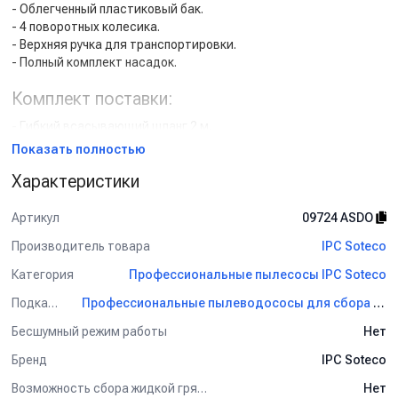
- Облегченный пластиковый бак.
- 4 поворотных колесика.
- Верхняя ручка для транспортировки.
- Полный комплект насадок.
Комплект поставки:
- Гибкий всасывающий шланг 2 м.
- Соединительное колено.
Показать полностью
- Удлинительная трубка алюминий/пластик 2х0.5 м.
Характеристики
- Переключаемая насадка ковер-пол, рабочая ширина 250 мм.
- Насадка для сбора жидкости, рабочая ширина 250 мм.
- Насадка для мебели / обивки.
Артикул
09724 ASDO
- Щелевая насадка.
Производитель товара
IPC Soteco
- Круглая насадка-щетка.
Категория
Профессиональные пылесосы IPC Soteco
Подкатегория
Профессиональные пылеводососы для сбора сухой и жидкой грязи IPC Soteco
Бесшумный режим работы
Нет
Бренд
IPC Soteco
Возможность сбора жидкой грязи
Нет