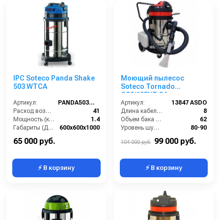
IPC Soteco Panda Shake
Моющий пылесос
503 WTCA
Soteco Tornado
GS2/62EXT GA
Артикул:
PANDA503WTCA
Артикул:
13847 ASDO
Расход воздуха (л/сек):
41
Длина кабеля (м):
8
Мощность (кВт):
1.4
Объем бака (л):
62
Габариты (ДхШхВ):
600x600x1000
Уровень шума (дБ):
80-90
Номинальный диаметр принадлежностей (мм):
36
Разрежение / сила всасывания (мбар):
227
65 000 руб.
99 000 руб.
104 000 руб.
⚡ В корзину
⚡ В корзину