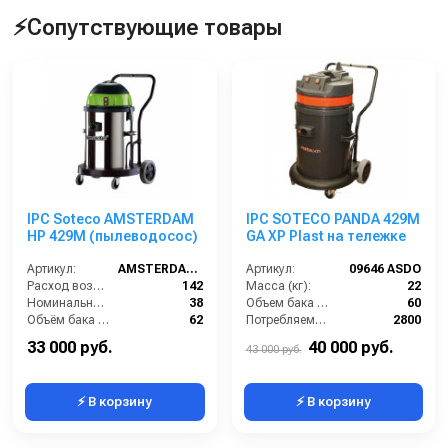
⚡Сопутствующие товары
IPC Soteco AMSTERDAM
IPC SOTECO PANDA 429M
HP 429M (пылеводосос)
GA XP Plast на тележке
Артикул:
AMSTERDAM429M
Артикул:
09646 ASDO
Расход воздуха (л/сек):
142
Масса (кг):
22
Номинальный диаметр принадлежностей (мм):
38
Объем бака (л):
60
Объём бака (л):
62
Потребляемая мощность (Вт):
2800
Разрежение / сила всасывания (мбар):
235
Размеры (ДхШхВ):
500х500х870
33 000 руб.
40 000 руб.
43 000 руб.
⚡ В корзину
⚡ В корзину