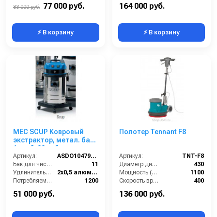
Обороты двигателя (об/мин):
1450
Объём буферной ёмкости (л):
500
77 000 руб.
164 000 руб.
83 000 руб.
⚡ В корзину
⚡ В корзину
MEC SCUP Ковровый
Полотер Tennant F8
экстрактор, метал. бак,
1 турб, 33 л, бак для
химии 11 л.
Артикул:
ASDO10479/SСUP G6AZ
Артикул:
TNT-F8
Бак для чистой воды (л):
11
Диаметр диска / рабочая ширина (мм):
430
Удлинительные трубки (м):
2х0,5 алюминий в пластике
Мощность (Вт):
1100
Потребляемая мощность (Вт):
1200
Скорость вращения щётки (об/мин):
400
Всасывающий шланг (м):
2.5
Длина сетевого шнура (м):
12.5
51 000 руб.
136 000 руб.