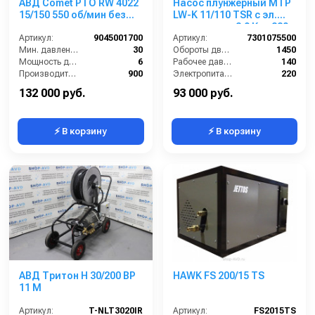
АВД Comet PTO RW 4022
Насос плунжерный MTP
15/150 550 об/мин без
LW-K 11/110 TSR с эл.
рамы
двигателем 2,9 Квт 220
Артикул:
9045001700
В
Артикул:
7301075500
Мин. давление (бар):
30
Обороты двигателя (об/мин):
1450
Мощность двигателя (лс):
6
Рабочее давление (бар):
140
Производительность (л/ч):
900
Электропитание (В):
220
Длина шланга ВД (м):
10
Мощность (кВт):
2.9
132 000 руб.
93 000 руб.
⚡ В корзину
⚡ В корзину
АВД Тритон H 30/200 BP
HAWK FS 200/15 TS
11 M
Артикул:
T-NLT3020IR
Артикул:
FS2015TS