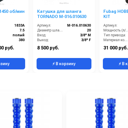
 1450 об/мин
Катушка для шланга
Fubag HOB
TORNADO M-016.010630
KIT
1833A
Артикул:
M-016.010630
Артикул:
7.5
Диаметр шланга (⌀) мм::
20
Мощность (л
полый
Вход:
3/8" M
Тип привода:
380
Выход:
3/8" F
Материал компрессорной головки:
1450
Длина шланга (м):
30
Модель компрессорной гол
00 руб.
8 500 руб.
31 000 руб.
Италия
Страна-производитель:
Китай
Объём ресивера (л):
рзину
⚡ В корзину
⚡ В 