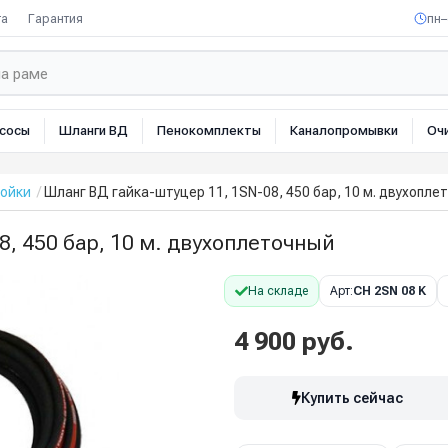
та
Гарантия
пн–
сосы
Шланги ВД
Пенокомплекты
Каналопромывки
Оч
мойки
Шланг ВД гайка-штуцер 11, 1SN-08, 450 бар, 10 м. двухопле
, 450 бар, 10 м. двухоплеточный
На складе
Арт:
CH 2SN 08 K
4 900 руб.
Купить сейчас