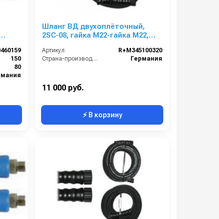
о
Шланг ВД двухоплёточный,
2SC-08, гайка М22-гайка М22,
150°C,
20m, 400bar для PORTOTECNICA,
460159
Артикул:
R+M345100320
KRANZLE
150
Страна-производитель:
Германия
80
рмания
11 000 руб.
⚡ В корзину