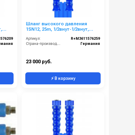
я
Шланг высокого давления
,
1SN12, 25m, 1/2внут-1/2внут,
арматура нерж.сталь
576209
Артикул:
R+M3611576259
рмания
Страна-производитель:
Германия
23 000 руб.
⚡ В корзину