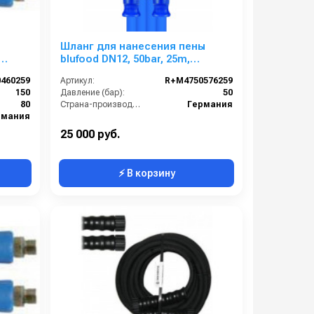
о
Шланг для нанесения пены
blufood DN12, 50bar, 25m,
150°C,
1/2внут-1/2внут, арматура
460259
Артикул:
R+M4750576259
нерж.сталь
150
Давление (бар):
50
80
Страна-производитель:
Германия
рмания
25 000 руб.
⚡ В корзину