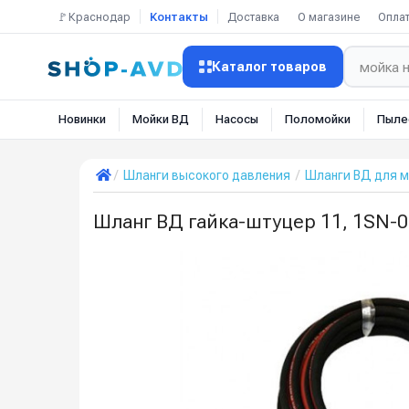
🚩Краснодар
Контакты
Доставка
О магазине
Опла
Каталог товаров
Новинки
Мойки ВД
Насосы
Поломойки
Пыле
Шланги высокого давления
Шланги ВД для 
Шланг ВД гайка-штуцер 11, 1SN-08