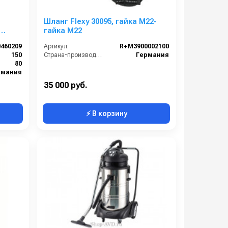
о
Шланг Flexy 30095, гайка М22-
гайка М22
150°C,
460209
Артикул:
R+M3900002100
150
Страна-производитель:
Германия
80
рмания
35 000 руб.
⚡ В корзину