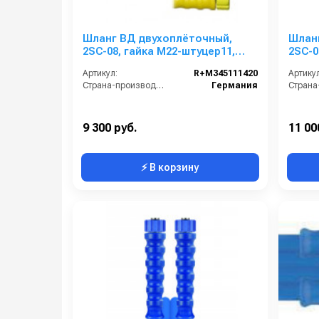
Шланг ВД двухоплёточный,
Шлан
2SC-08, гайка М22-штуцер11,
2SC-0
20m, 400bar для KARCHER
10m, 
Артикул:
R+M345111420
Артикул
Страна-производитель:
Германия
9 300 руб.
11 00
⚡ В корзину