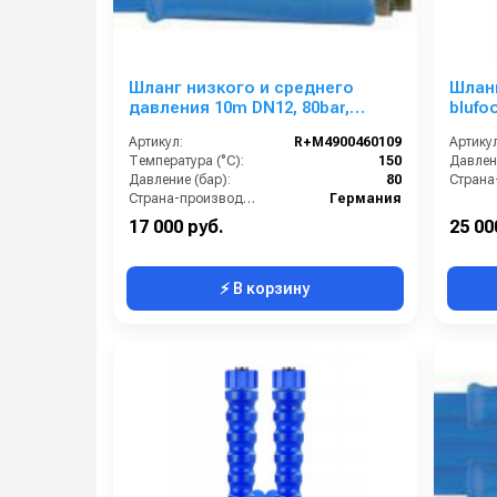
Шланг низкого и среднего
Шланг
давления 10m DN12, 80bar,
blufo
1/2внеш- 1/2внеш, -40°C - +150°C,
1/2вн
Артикул:
R+M4900460109
Артикул
арматура нерж.сталь
нерж
Температура (°C):
150
Давлени
Давление (бар):
80
Страна-производитель:
Германия
17 000 руб.
25 00
⚡ В корзину