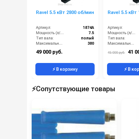
Ravel 5.5 кВт 2800 об/мин
Ravel 5.5 кВт
Артикул:
1874A
Артикул:
Мощность (л/с):
7.5
Мощность (л/с):
Тип вала:
полый
Тип вала:
Максимальное напряжение (В):
380
Максимальное напряжение (В):
Рабочие обороты вала (об/мин):
2800
Рабочие обороты вала (об/мин):
49 000 руб.
41 0
45 000 руб.
Страна-производитель:
Италия
Страна-производитель:
⚡ В корзину
⚡ В ко
⚡Сопутствующие товары