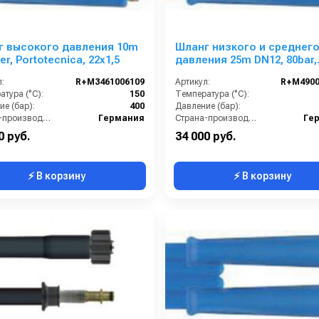
г высокого давления 10m
Шланг низкого и среднег
er, Portotecnica, 22х1,5
давления 25m DN12, 80bar,
1/2внеш- 1/2внеш, -40°C - +
:
R+M3461006109
Артикул:
R+M4900
арматура нерж.сталь
тура (°C):
150
Температура (°C):
е (бар):
400
Давление (бар):
Страна-производитель:
Германия
Страна-производитель:
Ге
0 руб.
34 000 руб.
⚡ В корзину
⚡ В корзину