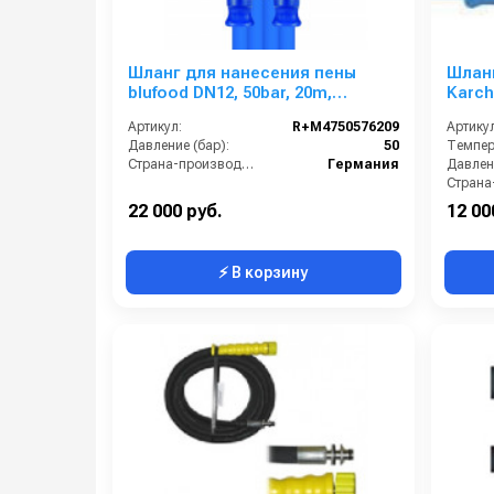
Шланг для нанесения пены
Шлан
blufood DN12, 50bar, 20m,
Karch
1/2внут-1/2внут, арматура
Артикул:
R+M4750576209
Артикул
нерж.сталь
Давление (бар):
50
Темпера
Страна-производитель:
Германия
Давлени
22 000 руб.
12 00
⚡ В корзину