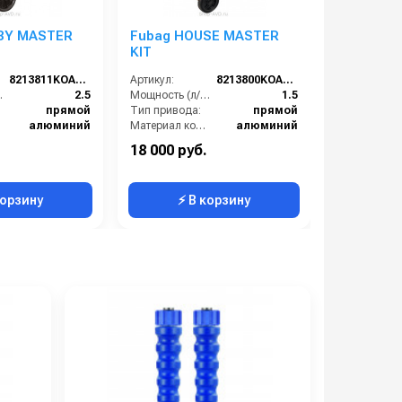
BY MASTER
Fubag HOUSE MASTER
Fubag G
KIT
KIT
8213811KOA608
Артикул:
8213800KOA610
Артикул:
/с):
2.5
Мощность (л/с):
1.5
прямой
Тип привода:
прямой
Тип привод
алюминий
Материал компрессорной головки:
алюминий
овки:
DC2.5
Объём ресивера (л):
24
18 000 руб.
24 000 ру
50
Производительность на выходе (л/мин):
180
корзину
⚡ В корзину
⚡ 