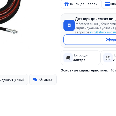
Нашли дешевле?
Спо
Для юридических лиц
Работаем с НДС, безналич
Индивидуальные условия д
запросов
info@shop-avd.ru
Оформ
По городу
П
🚚
📦
Завтра
2
Основные характеристики:
10 
окупают у нас?
Отзывы