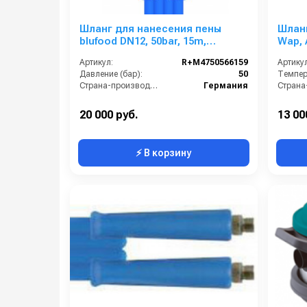
Шланг для нанесения пены
Шлан
blufood DN12, 50bar, 15m,
Wap, A
1/2внут-1/2внут, арматура
3/8вн
Артикул:
R+M4750566159
Артикул
нерж.сталь
армат
Давление (бар):
50
Темпера
Страна-производитель:
Германия
20 000 руб.
13 00
⚡ В корзину