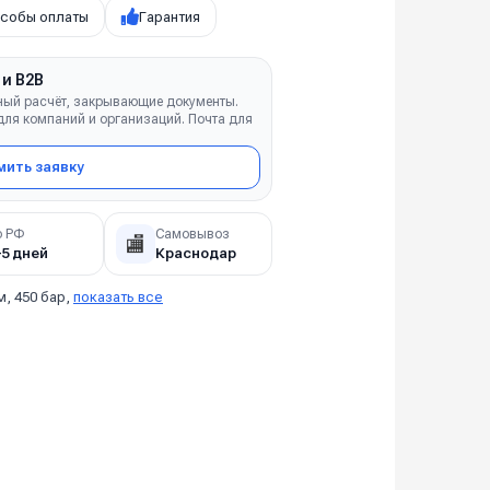
собы оплаты
Гарантия
 и B2B
ный расчёт, закрывающие документы.
ля компаний и организаций. Почта для
ить заявку
о РФ
Самовывоз
🏬
–5 дней
Краснодар
м, 450 бар,
показать все